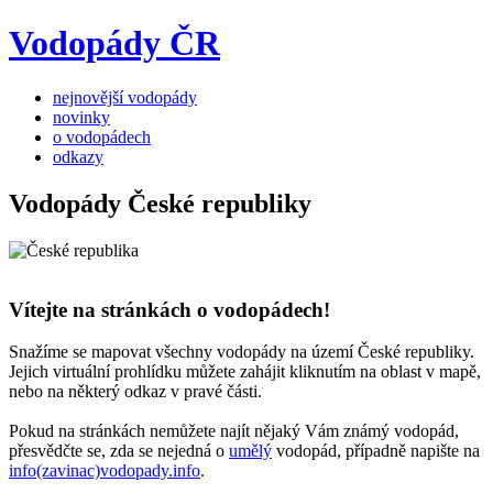
Vodopády ČR
nejnovější vodopády
novinky
o vodopádech
odkazy
Vodopády České republiky
Vítejte na stránkách o vodopádech!
Snažíme se mapovat všechny vodopády na území České republiky.
Jejich virtuální prohlídku můžete zahájit kliknutím na oblast v mapě,
nebo na některý odkaz v pravé části.
Pokud na stránkách nemůžete najít nějaký Vám známý vodopád,
přesvědčte se, zda se nejedná o
umělý
vodopád, případně napište na
info(zavinac)vodopady.info
.