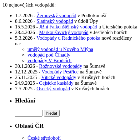
10 nejnovějších vodopádů:
1.7.2026 -
Žernovský vodopád
v Podkrkonoší
8.6.2026 -
Slatinský vodopád
v údolí Úpy
15.5.2026 -
Jižní Falkenštějnský vodopád
u Úterského potoka
28.4.2026 -
Markoušovický vodopád
v Jestřebích horách
5.3.2026 -
Vodopády u Radnického potoka
nově rozděleny
na:
umělý vodopád u Nového Mlýna
vodopád pod Čihadly
vodopády V Brodcích
30.1.2026 -
Rožnovské vodopády
na Šumavě
12.12.2025 -
Vodopády Pestřice
na Šumavě
25.11.2025 -
Vitické vodopády
v Krušných horách
24.9.2025 -
Cejsické kaskády
na Šumavě
7.5.2025 -
Osecký vodopád
v Krušných horách
Hledání
Oblasti ČR
České středohoří