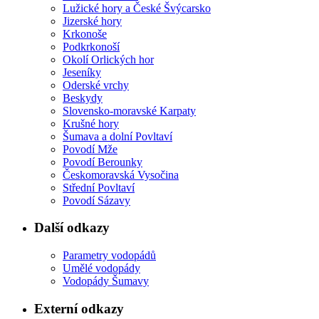
Lužické hory a České Švýcarsko
Jizerské hory
Krkonoše
Podkrkonoší
Okolí Orlických hor
Jeseníky
Oderské vrchy
Beskydy
Slovensko-moravské Karpaty
Krušné hory
Šumava a dolní Povltaví
Povodí Mže
Povodí Berounky
Českomoravská Vysočina
Střední Povltaví
Povodí Sázavy
Další odkazy
Parametry vodopádů
Umělé vodopády
Vodopády Šumavy
Externí odkazy