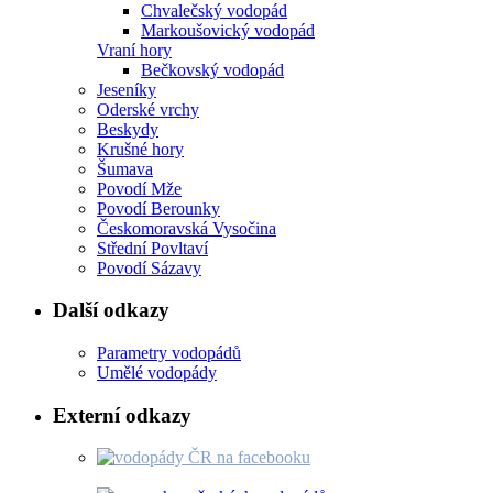
Chvalečský vodopád
Markoušovický vodopád
Vraní hory
Bečkovský vodopád
Jeseníky
Oderské vrchy
Beskydy
Krušné hory
Šumava
Povodí Mže
Povodí Berounky
Českomoravská Vysočina
Střední Povltaví
Povodí Sázavy
Další odkazy
Parametry vodopádů
Umělé vodopády
Externí odkazy