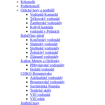
Krkonoše
Podkrkonoší
Orlické hory a podhůří
Vodopád Kamarád
Trčkovský vodopád
Žamberské vodopády
Kobylí kaskáda
vodopád v Pelinách
Babiččino údolí
Končinský vodopád
Slatinský vodopád
Stolínské vodopády
Žebrácký vodopád
Zlámané vodopády
Kaňon Metuje a Olešenky
Přibyslavské vodopády
Holubí vodopád
CHKO Broumovsko
Adršpašské vodopády
Broumovské vodopády
Suchdolská Niagára
Teplické skály
Vlčí vodopád
Vlčí rokle
Jestřebí hory