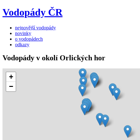
Vodopády ČR
nejnovější vodopády
novinky
o vodopádech
odkazy
Vodopády v okolí Orlických hor
+
−