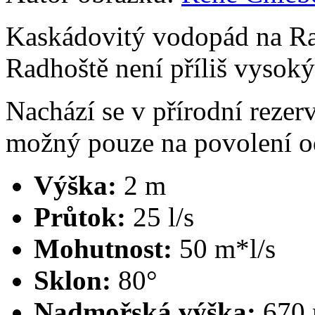
Kaskádovitý vodopád na Ra
Radhoště není příliš vysoký
Nachází se v přírodní rezer
možný pouze na povolení 
Výška:
2 m
Průtok:
25 l/s
Mohutnost:
50 m*l/s
Sklon:
80°
Nadmořská výška:
670 