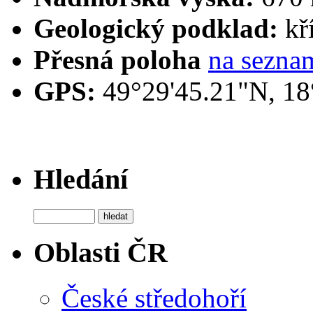
Geologický podklad:
kř
Přesná poloha
na sezna
GPS:
49°29'45.21"N, 18
Hledání
Oblasti ČR
České středohoří