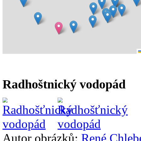
Radhoštnický vodopád
Autor obrázků:
René Chleb