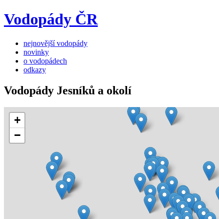
Vodopády ČR
nejnovější vodopády
novinky
o vodopádech
odkazy
Vodopády Jesníků a okolí
+
−