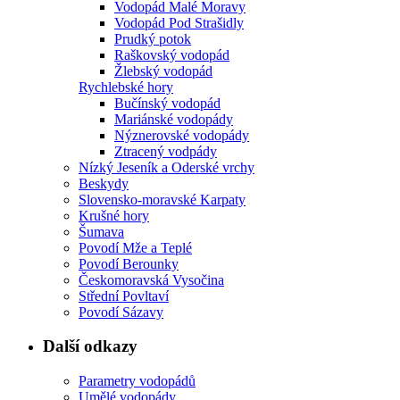
Vodopád Malé Moravy
Vodopád Pod Strašidly
Prudký potok
Raškovský vodopád
Žlebský vodopád
Rychlebské hory
Bučínský vodopád
Mariánské vodopády
Nýznerovské vodopády
Ztracený vodpády
Nízký Jeseník a Oderské vrchy
Beskydy
Slovensko-moravské Karpaty
Krušné hory
Šumava
Povodí Mže a Teplé
Povodí Berounky
Českomoravská Vysočina
Střední Povltaví
Povodí Sázavy
Další odkazy
Parametry vodopádů
Umělé vodopády