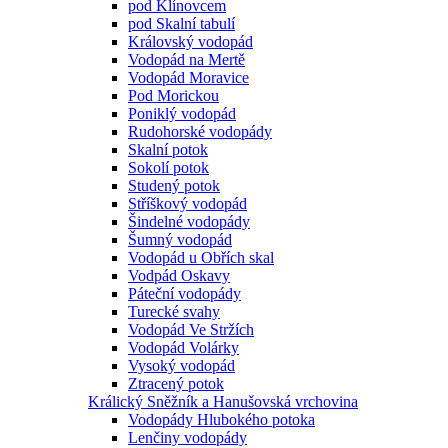
pod Klínovcem
pod Skalní tabulí
Královský vodopád
Vodopád na Mertě
Vodopád Moravice
Pod Morickou
Poniklý vodopád
Rudohorské vodopády
Skalní potok
Sokolí potok
Studený potok
Stříškový vodopád
Šindelné vodopády
Šumný vodopád
Vodopád u Obřích skal
Vodpád Oskavy
Páteční vodopády
Turecké svahy
Vodopád Ve Stržích
Vodopád Volárky
Vysoký vodopád
Ztracený potok
Králický Sněžník a Hanušovská vrchovina
Vodopády Hlubokého potoka
Lenčiny vodopády