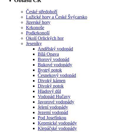
Oblasti ČR
České středohoří
Lužické hory a České Švýcarsko
Jizerské hory
Krkonoše
Podkrkonoší
Okolí Orlických hor
Jeseníky
Andělský vodopád
Bílá Opava
Borový vodopád
Bukové vodopády
Bystrý potok
Česnekový vodopád
Divoký kámen
Divoký potok
Hladový důl
Vodopád Hučavy
Javorové vodopády
Jelení vodopády
Jezerní vodopád
Pod Josefínkou
Keprnické vodopády
Klepáčské vodopády