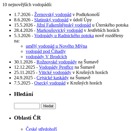
10 nejnovějších vodopádů:
1.7.2026 -
Žernovský vodopád
v Podkrkonoší
8.6.2026 -
Slatinský vodopád
v údolí Úpy
15.5.2026 -
Jižní Falkenštějnský vodopád
u Úterského potoka
28.4.2026 -
Markoušovický vodopád
v Jestřebích horách
5.3.2026 -
Vodopády u Radnického potoka
nově rozděleny
na:
umělý vodopád u Nového Mlýna
vodopád pod Čihadly
vodopády V Brodcích
30.1.2026 -
Rožnovské vodopády
na Šumavě
12.12.2025 -
Vodopády Pestřice
na Šumavě
25.11.2025 -
Vitické vodopády
v Krušných horách
24.9.2025 -
Cejsické kaskády
na Šumavě
7.5.2025 -
Osecký vodopád
v Krušných horách
Hledání
Oblasti ČR
České středohoří