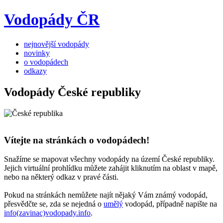
Vodopády ČR
nejnovější vodopády
novinky
o vodopádech
odkazy
Vodopády České republiky
Vítejte na stránkách o vodopádech!
Snažíme se mapovat všechny vodopády na území České republiky.
Jejich virtuální prohlídku můžete zahájit kliknutím na oblast v mapě,
nebo na některý odkaz v pravé části.
Pokud na stránkách nemůžete najít nějaký Vám známý vodopád,
přesvědčte se, zda se nejedná o
umělý
vodopád, případně napište na
info(zavinac)vodopady.info
.