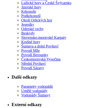
Lužické hory a České Švýcarsko
Jizerské hory
Krkonoše
Podkrkonoší
Okolí Orlických hor
Jeseníky
Oderské vrchy
Beskydy
Slovensko-moravské Karpaty
Krušné hory
Šumava a dolní Povltaví
Povodí Mže
Povodí Berounky
Českomoravská Vysočina
Střední Povltaví
Povodí Sázavy
Další odkazy
Parametry vodopádů
Umělé vodopády
Vodopády Šumavy
Externí odkazy