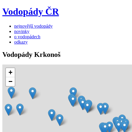
Vodopády ČR
nejnovější vodopády
novinky
o vodopádech
odkazy
Vodopády Krkonoš
+
−