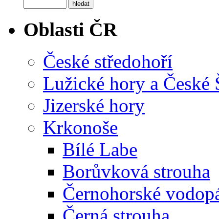
Oblasti ČR
České středohoří
Lužické hory a České
Jizerské hory
Krkonoše
Bílé Labe
Borůvková strouha
Černohorské vodop
Černá strouha