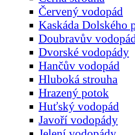
Červený vodopád
Kaskáda Dolského 
Doubravův vodopá
Dvorské vodopády
Hančův vodopád
Hluboká strouha
Hrazený potok
Huťský vodopád
Javoří vodopády
Jelení vodopády