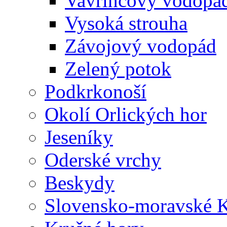
Vavřincovy vodopá
Vysoká strouha
Závojový vodopád
Zelený potok
Podkrkonoší
Okolí Orlických hor
Jeseníky
Oderské vrchy
Beskydy
Slovensko-moravské K