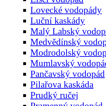
Lovecké vodopády
Luční kaskády
Malý Labský vodop
Medvědínský vodo
Modrodolský vodo
Mumlavský vodopá
Pančavský vodopád
Pilařova kaskáda
Prudký ručej
Pramenný vodopád