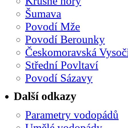
Krušné hory
Šumava
Povodí Mže
Povodí Berounky
Českomoravská Vysoč
Střední Povltaví
Povodí Sázavy
Další odkazy
Parametry vodopádů
Umělé vodopády