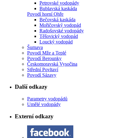
Petrovské vodopády
Bublavská kaskáda
Povodí horní Ohře
Bečovská kaskáda
Mořičovský vodopád
Radošovské vodopády
Těšovický vodopád
Loucký vodopád
Šumava
Povodí Mže a Teplé
Povodí Berounky
Českomoravská Vysočina
Střední Povltaví
Povodí Sázavy
Další odkazy
Parametry vodopádů
Umělé vodopády
Externí odkazy