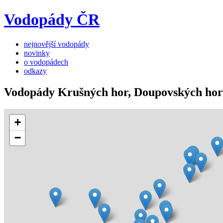
Vodopády ČR
nejnovější vodopády
novinky
o vodopádech
odkazy
Vodopády Krušných hor, Doupovských hor
+
−