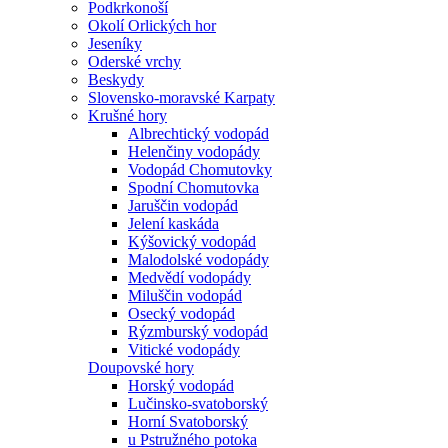
Podkrkonoší
Okolí Orlických hor
Jeseníky
Oderské vrchy
Beskydy
Slovensko-moravské Karpaty
Krušné hory
Albrechtický vodopád
Helenčiny vodopády
Vodopád Chomutovky
Spodní Chomutovka
Jaruščin vodopád
Jelení kaskáda
Kýšovický vodopád
Malodolské vodopády
Medvědí vodopády
Miluščin vodopád
Osecký vodopád
Rýzmburský vodopád
Vitické vodopády
Doupovské hory
Horský vodopád
Lučinsko-svatoborský
Horní Svatoborský
u Pstružného potoka