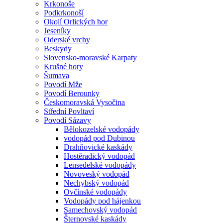
Krkonoše
Podkrkonoší
Okolí Orlických hor
Jeseníky
Oderské vrchy
Beskydy
Slovensko-moravské Karpaty
Krušné hory
Šumava
Povodí Mže
Povodí Berounky
Českomoravská Vysočina
Střední Povltaví
Povodí Sázavy
Bělokozelské vodopády
vodopád pod Dubinou
Drahňovické kaskády
Hostěradický vodopád
Lensedelské vodopády
Novoveský vodopád
Nechybský vodopád
Ovčínské vodopády
Vodopády pod hájenkou
Samechovský vodopád
Šternovské kaskády