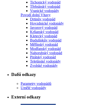
Tichonický vodopád
Třebsínský vodopád
Vranické vodopády
Povodí dolní Vltavy
Drtinův vodopád
Hovzdnické vodopády
Javorový vodopád
Krňanský vodopád
Kletecký vodopád
Budulínkův vodopád
Měřínský vodopád
Modřanský vodopád
Nahorubský vodopád
Pirátský vodopád
Teletínské vodopády
Zvolské vodopády
Další odkazy
Parametry vodopádů
Umělé vodopády
Externí odkazy