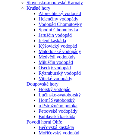
Slovensko-moravské Karpaty
Krušné hory
Albrechtický vodopád
Helenčiny vodopády
Vodopád Chomutovky
Spodní Chomutovka
Jaruščin vodopád
Jelení kaskáda
Kýšovický vodopád
Malodolské vodopády
Medvědí vodopády
Miluščin vodopád
Osecký vodopád
Rýzmburský vodopád
Vitické vodopády
Doupovské hory
Horský vodopád
Lučinsko-svatoborský
Horní Svatoborský
u Pstružného potoka
Petrovské vodopády
Bublavská kaskáda
Povodí horní Ohře
Bečovská kaskáda
Mořičovský vodopád