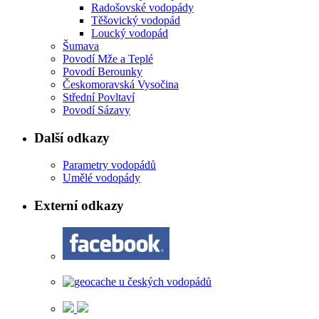
Radošovské vodopády
Těšovický vodopád
Loucký vodopád
Šumava
Povodí Mže a Teplé
Povodí Berounky
Českomoravská Vysočina
Střední Povltaví
Povodí Sázavy
Další odkazy
Parametry vodopádů
Umělé vodopády
Externí odkazy