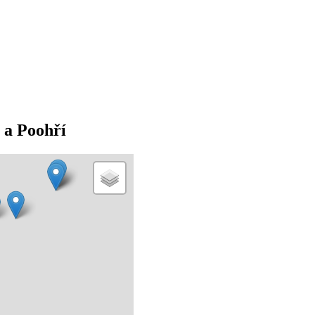
 a Poohří