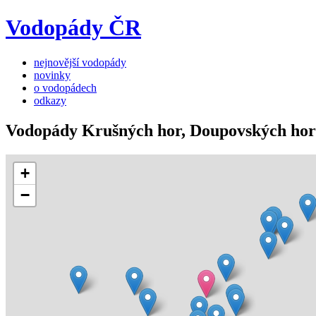
Vodopády ČR
nejnovější vodopády
novinky
o vodopádech
odkazy
Vodopády Krušných hor, Doupovských hor
+
−