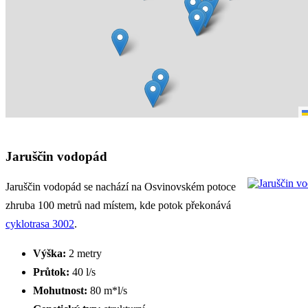
Jaruščin vodopád
Jaruščin vodopád se nachází na Osvinovském potoce
zhruba 100 metrů nad místem, kde potok překonává
cyklotrasa 3002
.
Výška:
2 metry
Průtok:
40 l/s
Mohutnost:
80 m*l/s