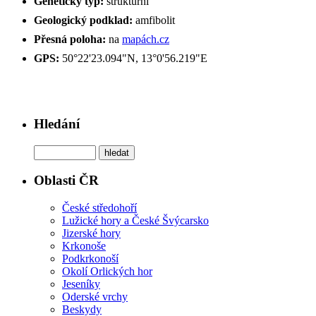
Genetický typ:
strukturní
Geologický podklad:
amfibolit
Přesná poloha:
na
mapách.cz
GPS:
50°22'23.094"N, 13°0'56.219"E
Hledání
Oblasti ČR
České středohoří
Lužické hory a České Švýcarsko
Jizerské hory
Krkonoše
Podkrkonoší
Okolí Orlických hor
Jeseníky
Oderské vrchy
Beskydy