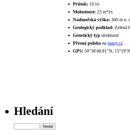
Průtok:
10 l/s
Mohutnost:
23 m*l/s
Nadmořská výška:
360 m n. 
Geologický podklad:
Zelená b
Genetický typ
strukturní
Přesná poloha
na
mapy.cz
GPS:
50°38'48.81"N, 15°19'3
Hledání