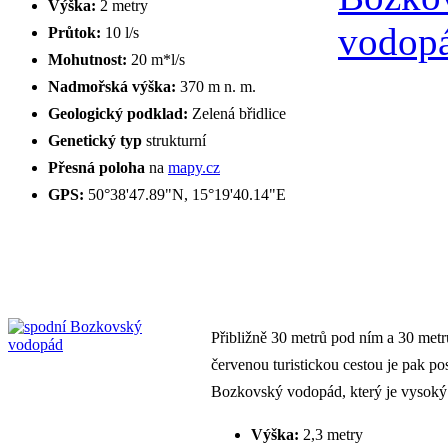
Výška:
2 metry
Průtok:
10 l/s
Mohutnost:
20 m*l/s
Nadmořská výška:
370 m n. m.
Geologický podklad:
Zelená břidlice
Genetický typ
strukturní
Přesná poloha
na
mapy.cz
GPS:
50°38'47.89"N, 15°19'40.14"E
Přibližně 30 metrů pod ním a 30 met
červenou turistickou cestou je pak po
Bozkovský vodopád, který je vysoký 
Výška:
2,3 metry