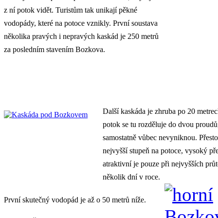
z ní potok vidět. Turistům tak unikají pěkné
vodopády, které na potoce vznikly. První soustava
několika pravých i nepravých kaskád je 250 metrů
za posledním stavením Bozkova.
Další kaskáda je zhruba po 20 metre
potok se tu rozděluje do dvou proudů,
samostatně vůbec nevyniknou. Přesto
nejvyšší stupeň na potoce, vysoký pře
atraktivní je pouze při nejvyšších prů
několik dní v roce.
První skutečný vodopád je až o 50 metrů níže.