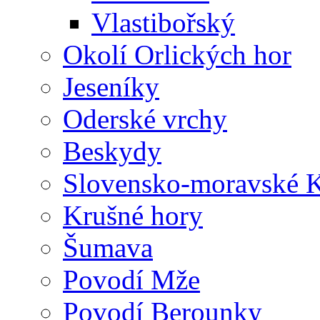
Vlastibořský
Okolí Orlických hor
Jeseníky
Oderské vrchy
Beskydy
Slovensko-moravské K
Krušné hory
Šumava
Povodí Mže
Povodí Berounky