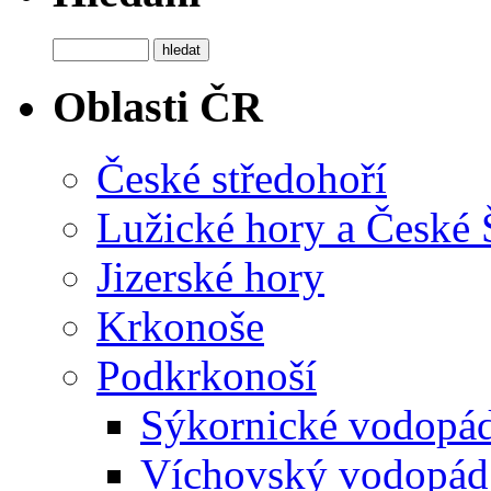
Oblasti ČR
České středohoří
Lužické hory a České
Jizerské hory
Krkonoše
Podkrkonoší
Sýkornické vodopá
Víchovský vodopád