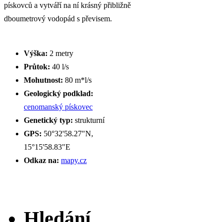
pískovců a vytváří na ní krásný přibližně
dboumetrový vodopád s převisem.
Výška:
2 metry
Průtok:
40 l/s
Mohutnost:
80 m*l/s
Geologický podklad:
cenomanský pískovec
Genetický typ:
strukturní
GPS:
50°32'58.27"N,
15°15'58.83"E
Odkaz na:
mapy.cz
Hledání