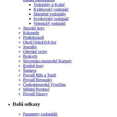
Vodopády u Kolné
Kvítkovský vodopád
Skleněné vodopády
Svojkovský vodopád
Velenický vodopád
Jizerské hory
Krkonoše
Podkrkonoší
Okolí Orlických hor
Jeseníky
Oderské vrchy
Beskydy
Slovensko-moravské Karpaty
Krušné hory
Šumava
Povodí Mže a Teplé
Povodí Berounky
Českomoravská Vysočina
Střední Povltaví
Povodí Sázavy
Další odkazy
Parametry vodopádů