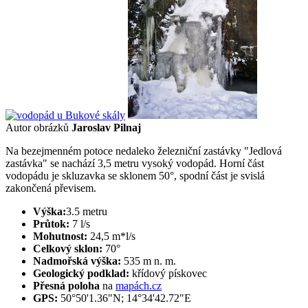
Autor obrázků
Jaroslav Pilnaj
Na bezejmenném potoce nedaleko železniční zastávky "Jedlová
zastávka" se nachází 3,5 metru vysoký vodopád. Horní část
vodopádu je skluzavka se sklonem 50°, spodní část je svislá
zakončená převisem.
Výška:
3.5 metru
Průtok:
7 l/s
Mohutnost:
24,5 m*l/s
Celkový sklon:
70°
Nadmořská výška:
535 m n. m.
Geologický podklad:
křídový pískovec
Přesná poloha
na
mapách.cz
GPS:
50°50'1.36"N; 14°34'42.72"E