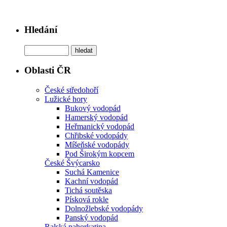
Hledání
Oblasti ČR
České středohoří
Lužické hory
Bukový vodopád
Hamerský vodopád
Heřmanický vodopád
Chřibské vodopády
Míšeňské vodopády
Pod Širokým kopcem
České Švýcarsko
Suchá Kamenice
Kachní vodopád
Tichá soutěska
Písková rokle
Dolnožlebské vodopády
Panský vodopád
Ralská pahorkatina