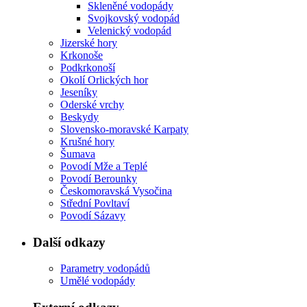
Skleněné vodopády
Svojkovský vodopád
Velenický vodopád
Jizerské hory
Krkonoše
Podkrkonoší
Okolí Orlických hor
Jeseníky
Oderské vrchy
Beskydy
Slovensko-moravské Karpaty
Krušné hory
Šumava
Povodí Mže a Teplé
Povodí Berounky
Českomoravská Vysočina
Střední Povltaví
Povodí Sázavy
Další odkazy
Parametry vodopádů
Umělé vodopády