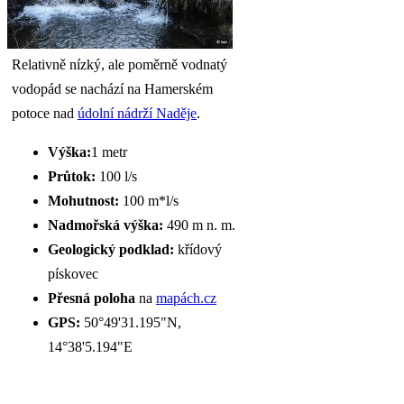
Relativně nízký, ale poměrně vodnatý
vodopád se nachází na Hamerském
potoce nad
údolní nádrží Naděje
.
Výška:
1 metr
Průtok:
100 l/s
Mohutnost:
100 m*l/s
Nadmořská výška:
490 m n. m.
Geologický podklad:
křídový
pískovec
Přesná poloha
na
mapách.cz
GPS:
50°49'31.195"N,
14°38'5.194"E