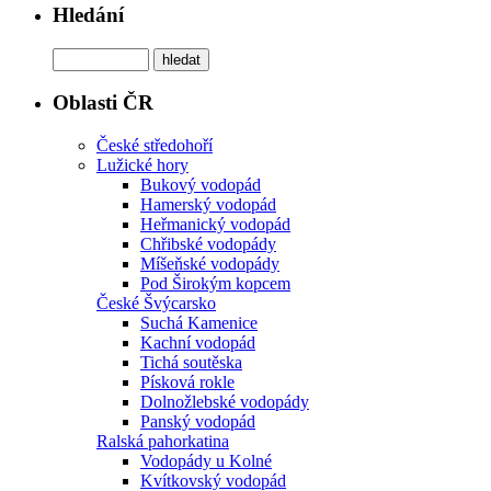
Hledání
Oblasti ČR
České středohoří
Lužické hory
Bukový vodopád
Hamerský vodopád
Heřmanický vodopád
Chřibské vodopády
Míšeňské vodopády
Pod Širokým kopcem
České Švýcarsko
Suchá Kamenice
Kachní vodopád
Tichá soutěska
Písková rokle
Dolnožlebské vodopády
Panský vodopád
Ralská pahorkatina
Vodopády u Kolné
Kvítkovský vodopád