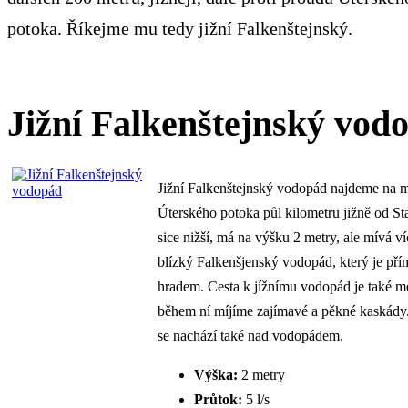
potoka. Říkejme mu tedy jižní Falkenštejnský.
Jižní Falkenštejnský vod
Jižní Falkenštejnský vodopád najdeme na 
Úterského potoka půl kilometru jižně od St
sice nižší, má na výšku 2 metry, ale mívá v
blízký Falkenšjenský vodopád, který je př
hradem. Cesta k jížnímu vodopád je také m
během ní míjíme zajímavé a pěkné kaskády
se nachází také nad vodopádem.
Výška:
2 metry
Průtok:
5 l/s