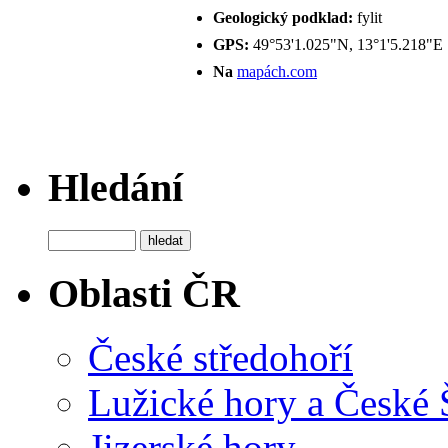
Geologický podklad:
fylit
GPS:
49°53'1.025"N, 13°1'5.218"E
Na
mapách.com
Hledání
Oblasti ČR
České středohoří
Lužické hory a České
Jizerské hory