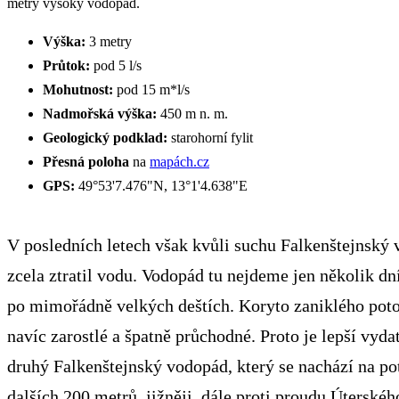
metry vysoký vodopád.
Výška:
3 metry
Průtok:
pod 5 l/s
Mohutnost:
pod 15 m*l/s
Nadmořská výška:
450 m n. m.
Geologický podklad:
starohorní fylit
Přesná poloha
na
mapách.cz
GPS:
49°53'7.476"N, 13°1'4.638"E
V posledních letech však kvůli suchu Falkenštejnský
zcela ztratil vodu. Vodopád tu nejdeme jen několik dn
po mimořádně velkých deštích. Koryto zaniklého poto
navíc zarostlé a špatně průchodné. Proto je lepší vydat
druhý Falkenštejnský vodopád, který se nachází na po
dalších 200 metrů, jižněji, dále proti proudu Úterskéh