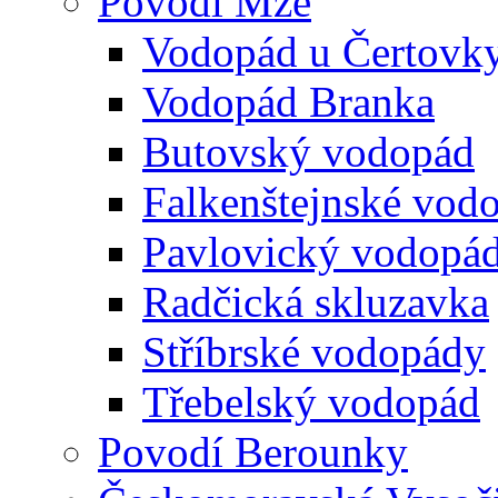
Povodí Mže
Vodopád u Čertovk
Vodopád Branka
Butovský vodopád
Falkenštejnské vod
Pavlovický vodopá
Radčická skluzavka
Stříbrské vodopády
Třebelský vodopád
Povodí Berounky