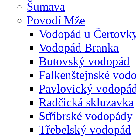
Šumava
Povodí Mže
Vodopád u Čertovk
Vodopád Branka
Butovský vodopád
Falkenštejnské vod
Pavlovický vodopá
Radčická skluzavka
Stříbrské vodopády
Třebelský vodopád