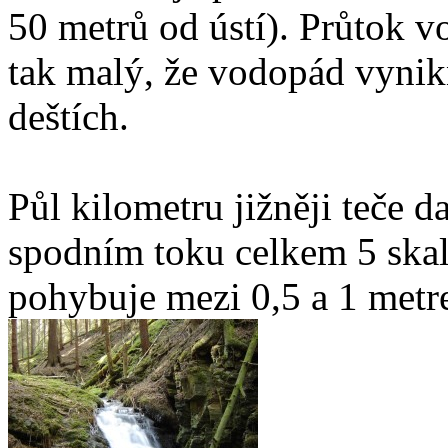
50 metrů od ústí). Průtok 
tak malý, že vodopád vynikn
deštích.
Půl kilometru jižněji teče d
spodním toku celkem 5 skaln
pohybuje mezi 0,5 a 1 metre