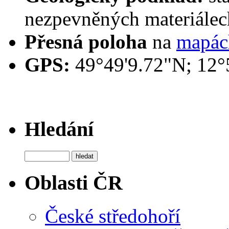
nezpevněných materiálec
Přesná poloha
na
mapác
GPS:
49°49'9.72"N; 12°
Hledání
Oblasti ČR
České středohoří