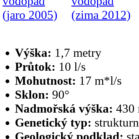
Výška:
1,7 metry
Průtok:
10 l/s
Mohutnost:
17 m*l/s
Sklon:
90°
Nadmořská výška:
430 
Genetický typ:
strukturn
Geologický podklad:
sta