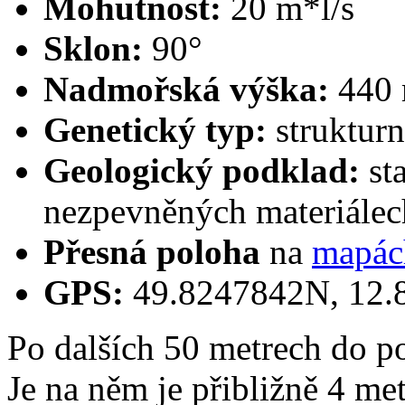
Mohutnost:
20 m*l/s
Sklon:
90°
Nadmořská výška:
440 
Genetický typ:
strukturn
Geologický podklad:
sta
nezpevněných materiálec
Přesná poloha
na
mapác
GPS:
49.8247842N, 12.
Po dalších 50 metrech do po
Je na něm je přibližně 4 m