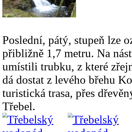
Poslední, pátý, stupeň lze 
přibližně 1,7 metru. Na nás
umístili trubku, z které zř
dá dostat z levého břehu Ko
turistická trasa, přes dřevě
Třebel.