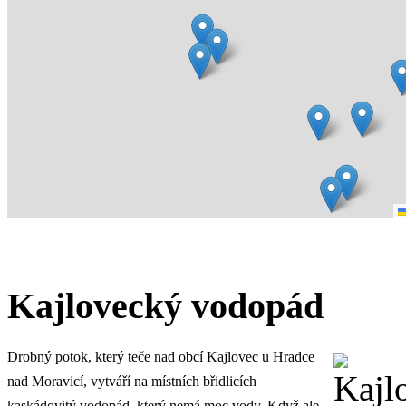
Kajlovecký vodopád
Drobný potok, který teče nad obcí Kajlovec u Hradce
nad Moravicí, vytváří na místních břidlicích
kaskádovitý vodopád, který nemá moc vody. Když ale