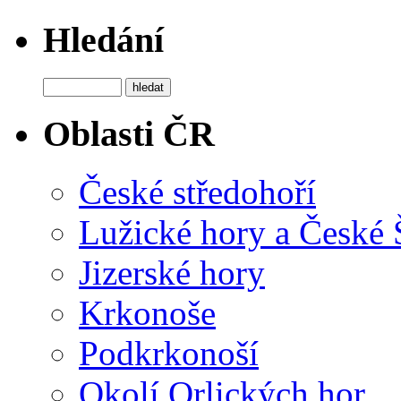
Hledání
Oblasti ČR
České středohoří
Lužické hory a České
Jizerské hory
Krkonoše
Podkrkonoší
Okolí Orlických hor