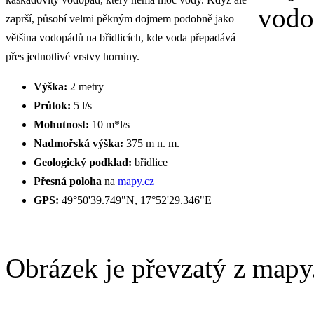
zaprší, působí velmi pěkným dojmem podobně jako
většina vodopádů na břidlicích, kde voda přepadává
přes jednotlivé vrstvy horniny.
Výška:
2 metry
Průtok:
5 l/s
Mohutnost:
10 m*l/s
Nadmořská výška:
375 m n. m.
Geologický podklad:
břidlice
Přesná poloha
na
mapy.cz
GPS:
49°50'39.749"N, 17°52'29.346"E
Obrázek je převzatý z mapy.