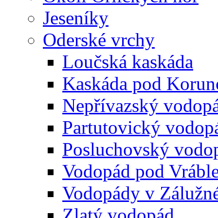
Jeseníky
Oderské vrchy
Loučská kaskáda
Kaskáda pod Korun
Nepřívazský vodop
Partutovický vodop
Posluchovský vodo
Vodopád pod Vrábl
Vodopády v Zálužn
Zlatý vodopád