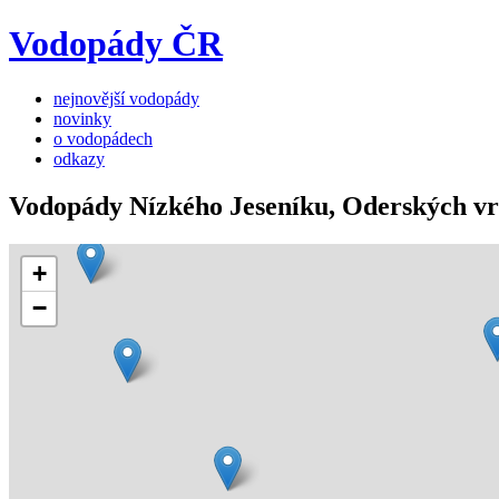
Vodopády ČR
nejnovější vodopády
novinky
o vodopádech
odkazy
Vodopády Nízkého Jeseníku, Oderských v
+
−