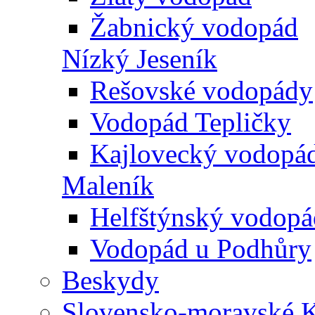
Žabnický vodopád
Nízký Jeseník
Rešovské vodopády
Vodopád Tepličky
Kajlovecký vodopá
Maleník
Helfštýnský vodopá
Vodopád u Podhůry
Beskydy
Slovensko-moravské K