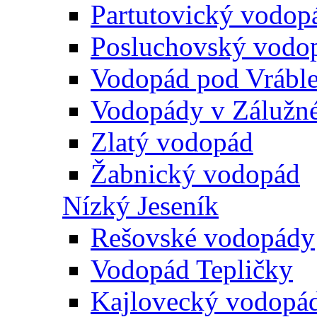
Partutovický vodop
Posluchovský vodo
Vodopád pod Vrábl
Vodopády v Zálužn
Zlatý vodopád
Žabnický vodopád
Nízký Jeseník
Rešovské vodopády
Vodopád Tepličky
Kajlovecký vodopá