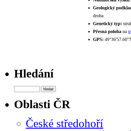
Geologický podkla
droba
Genetický typ:
stru
Přesná poloha
na
m
GPS:
49°36'57.60"N
Hledání
Oblasti ČR
České středohoří