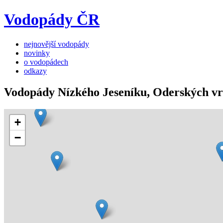
Vodopády ČR
nejnovější vodopády
novinky
o vodopádech
odkazy
Vodopády Nízkého Jeseníku, Oderských v
+
−