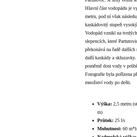
Hlavní část vodopádu je v
metru, pod ní však následuj
kaskádovitý stupeň vysoký
Vodopád vznikl na tvrdýc
slepencích, které Partutov
překonává na řadě dalších m
další kaskády a skluzavky
poměrně dost vody v průbě
Fotografie byla pořízena 
množství vody po dešti.
Výška:
2,5 metru (s
m)
Průtok:
25 l/s
Mohutnost:
60 m*l/
Nadmořská výška: