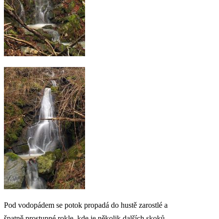
Pod vodopádem se potok propadá do hustě zarostlé a
špatně prostupné rokle, kde je několik dalších skoků.