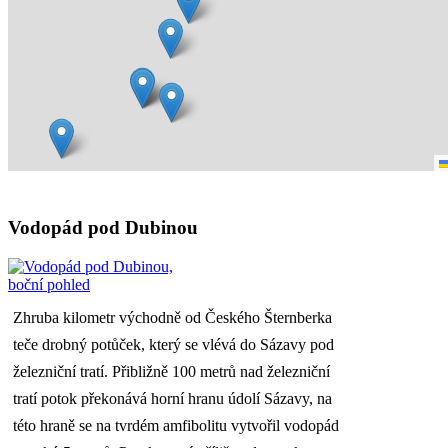
Vodopád pod Dubinou
Zhruba kilometr východně od Českého Šternberka
teče drobný potůček, který se vlévá do Sázavy pod
železniční tratí. Přibližně 100 metrů nad železniční
tratí potok překonává horní hranu údolí Sázavy, na
této hraně se na tvrdém amfibolitu vytvořil vodopád