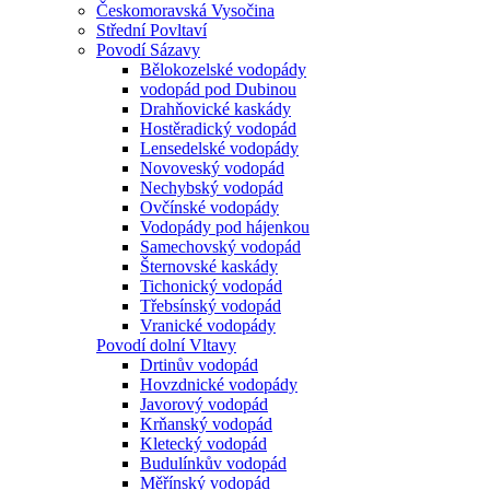
Českomoravská Vysočina
Střední Povltaví
Povodí Sázavy
Bělokozelské vodopády
vodopád pod Dubinou
Drahňovické kaskády
Hostěradický vodopád
Lensedelské vodopády
Novoveský vodopád
Nechybský vodopád
Ovčínské vodopády
Vodopády pod hájenkou
Samechovský vodopád
Šternovské kaskády
Tichonický vodopád
Třebsínský vodopád
Vranické vodopády
Povodí dolní Vltavy
Drtinův vodopád
Hovzdnické vodopády
Javorový vodopád
Krňanský vodopád
Kletecký vodopád
Budulínkův vodopád
Měřínský vodopád