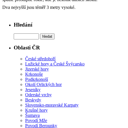
Dva nejvyšší jsou téměř 3 metry vysoké.
Hledání
Oblasti ČR
České středohoří
Lužické hory a České Švýcarsko
Jizerské hory
Krkonoše
Podkrkonoší
Okolí Orlických hor
Jeseníky
Oderské vrchy
Beskydy
Slovensko-moravské Karpaty
Krušné hory
Šumava
Povodí Mže
Povodí Berounky