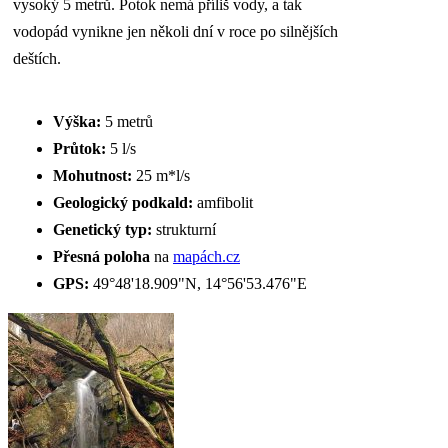
vysoký 5 metrů. Potok nemá příliš vody, a tak
vodopád vynikne jen několi dní v roce po silnějších
deštích.
Výška:
5 metrů
Průtok:
5 l/s
Mohutnost:
25 m*l/s
Geologický podkald:
amfibolit
Genetický typ:
strukturní
Přesná poloha
na
mapách.cz
GPS:
49°48'18.909"N, 14°56'53.476"E