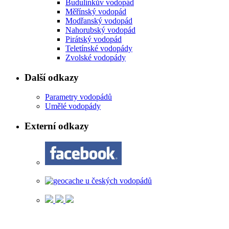
Budulínkův vodopád
Měřínský vodopád
Modřanský vodopád
Nahorubský vodopád
Pirátský vodopád
Teletínské vodopády
Zvolské vodopády
Další odkazy
Parametry vodopádů
Umělé vodopády
Externí odkazy