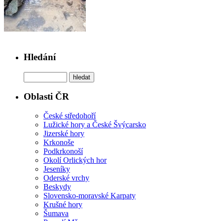
Hledání
Oblasti ČR
České středohoří
Lužické hory a České Švýcarsko
Jizerské hory
Krkonoše
Podkrkonoší
Okolí Orlických hor
Jeseníky
Oderské vrchy
Beskydy
Slovensko-moravské Karpaty
Krušné hory
Šumava