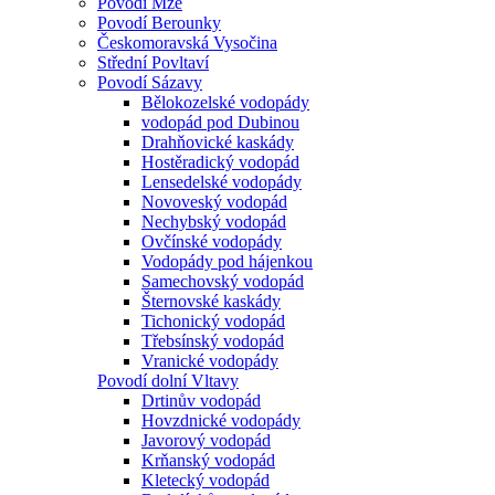
Povodí Mže
Povodí Berounky
Českomoravská Vysočina
Střední Povltaví
Povodí Sázavy
Bělokozelské vodopády
vodopád pod Dubinou
Drahňovické kaskády
Hostěradický vodopád
Lensedelské vodopády
Novoveský vodopád
Nechybský vodopád
Ovčínské vodopády
Vodopády pod hájenkou
Samechovský vodopád
Šternovské kaskády
Tichonický vodopád
Třebsínský vodopád
Vranické vodopády
Povodí dolní Vltavy
Drtinův vodopád
Hovzdnické vodopády
Javorový vodopád
Krňanský vodopád
Kletecký vodopád