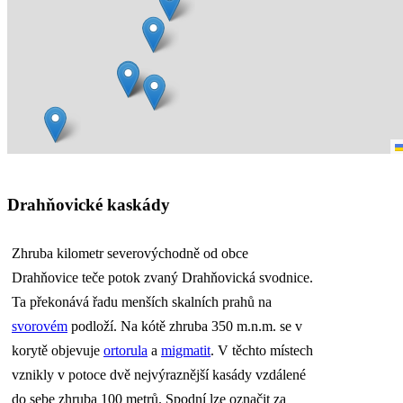
Drahňovické kaskády
Zhruba kilometr severovýchodně od obce
Drahňovice teče potok zvaný Drahňovická svodnice.
Ta překonává řadu menších skalních prahů na
svorovém
podloží. Na kótě zhruba 350 m.n.m. se v
korytě objevuje
ortorula
a
migmatit
. V těchto místech
vznikly v potoce dvě nejvýraznější kasády vzdálené
do sebe zhruba 100 metrů. Spodní lze označit za