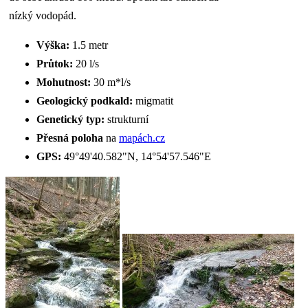
nízký vodopád.
Výška:
1.5 metr
Průtok:
20 l/s
Mohutnost:
30 m*l/s
Geologický podkald:
migmatit
Genetický typ:
strukturní
Přesná poloha
na
mapách.cz
GPS:
49°49'40.582"N, 14°54'57.546"E