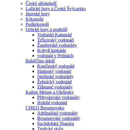
České středohoří
Lužické hory a České Švýcarsko
Jizerské hory
Krkonoše
Podkrkonoší
Orlické hory a podhůří
Vodopád Kamarád
Trčkovský vodopád
Žamberské vodopády
Kobylí kaskáda
vodopád v Pelinách
Babiččino údolí
Končinský vodopád
Slatinský vodopád
Stolínské vodopády
Žebrácký vodopád
Zlámané vodopády
Kaňon Metuje a Olešenky
Přibyslavské vodopády
Holubí vodopád
CHKO Broumovsko
Adršpašské vodopády
Broumovské vodopády
Suchdolská Niagára
Teplické skály