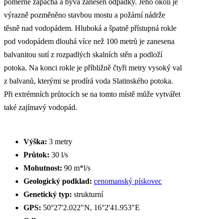
poměrně zapáchá a bývá zanesen odpadky. Jeho okolí je
výrazně pozměněno stavbou mostu a požární nádrže
těsně nad vodopádem. Hluboká a špatně přístupná rokle
pod vodopádem dlouhá více než 100 metrů je zanesena
balvanitou sutí z rozpadlých skalních stěn a podloží
potoka. Na konci rokle je příbližně čtyři metry vysoký val
z balvanů, kterými se prodírá voda Slatinského potoka.
Při extrémních průtocích se na tomto místě může vytvářet
také zajímavý vodopád.
Výška:
3 metry
Průtok:
30 l/s
Mohutnost:
90 m*l/s
Geologický podklad:
cenomanský pískovec
Genetický typ:
strukturní
GPS:
50°27'2.022"N, 16°2'41.953"E