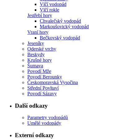
Vlčí vodopád
Vlčí rokle
Jestřebí hory
Chvalečský vodopád
Markoušovický vodopád
Vraní hory
Bečkovský vodopád
Jeseníky
Oderské vrchy
Beskydy
Krušné hory
Šumava
Povodí Mže
Povodí Berounky
Českomoravská Vysočina
Střední Povltaví
Povodí Sázavy
Další odkazy
Parametry vodopádů
Umělé vodopády
Externí odkazy