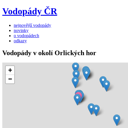
Vodopády ČR
nejnovější vodopády
novinky
o vodopádech
odkazy
Vodopády v okolí Orlických hor
+
−