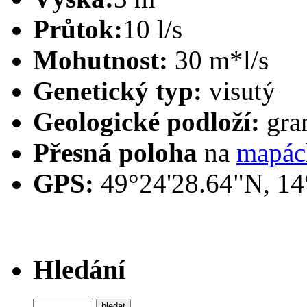
Průtok:
10 l/s
Mohutnost:
30 m*l/s
Genetický typ:
visutý
Geologické podloží:
gran
Přesná poloha
na
mapác
GPS:
49°24'28.64"N, 14
Hledání