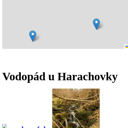
Vodopád u Harachovky