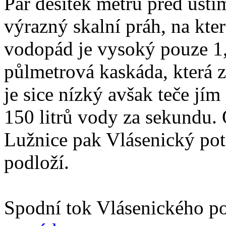
Pár desítek metrů před ústí
výrazný skalní práh, na kt
vodopád je vysoký pouze 1,
půlmetrová kaskáda, která 
je sice nízký avšak teče j
150 litrů vody za sekundu.
Lužnice pak Vlásenický pot
podloží.
Spodní tok Vlásenického p