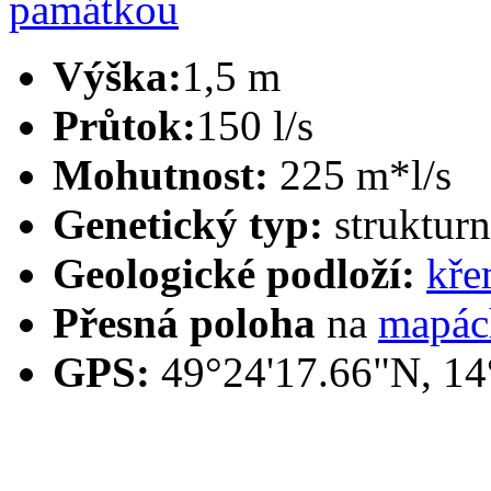
památkou
Výška:
1,5 m
Průtok:
150 l/s
Mohutnost:
225 m*l/s
Genetický typ:
strukturn
Geologické podloží:
kře
Přesná poloha
na
mapác
GPS:
49°24'17.66"N, 14