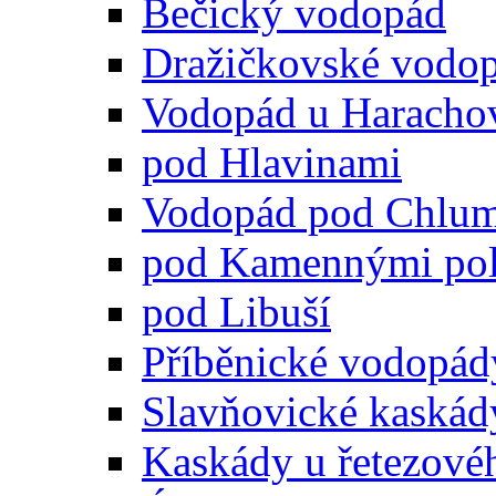
Bečický vodopád
Dražičkovské vodo
Vodopád u Haracho
pod Hlavinami
Vodopád pod Chlu
pod Kamennými pol
pod Libuší
Příběnické vodopád
Slavňovické kaskád
Kaskády u řetezové