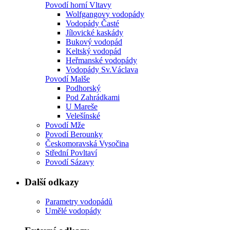
Povodí horní Vltavy
Wolfgangovy vodopády
Vodopády Časté
Jílovické kaskády
Bukový vodopád
Keltský vodopád
Heřmanské vodopády
Vodopády Sv.Václava
Povodí Malše
Podhorský
Pod Zahrádkami
U Mareše
Velešínské
Povodí Mže
Povodí Berounky
Českomoravská Vysočina
Střední Povltaví
Povodí Sázavy
Další odkazy
Parametry vodopádů
Umělé vodopády