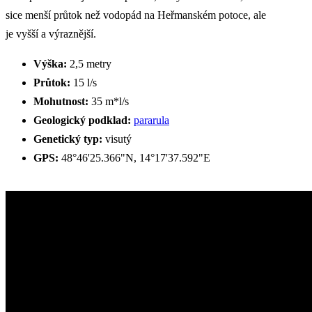
sice menší průtok než vodopád na Heřmanském potoce, ale
je vyšší a výraznější.
Výška:
2,5 metry
Průtok:
15 l/s
Mohutnost:
35 m*l/s
Geologický podklad:
pararula
Genetický typ:
visutý
GPS:
48°46'25.366"N, 14°17'37.592"E