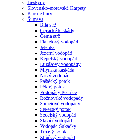
Beskydy
Slovensko-moravské Karpaty
Krušné hory
Šumava
Bílá strž
Cejsické kaskády
Černá strž
Flanelový vodopád
Jelenka
Jezerní vodopád
Kepelský vodopád
Lukášovy vodopády
Mlýnská kaskáda
Nový vodopád
Paštěcký potok
Pěkný potok
Vodopády Pestřice
Rožnovské vodopády
Sametové vodopády
Sekerský potok
Sedelský vodopád
Slavičí vodopád
Vodopád Šukačky
Tmavý potok
Zhůřský vodopád