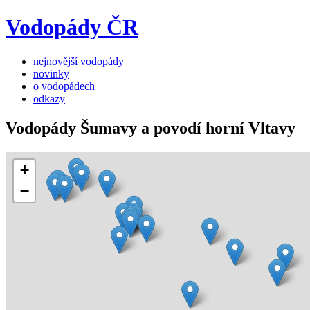
Vodopády ČR
nejnovější vodopády
novinky
o vodopádech
odkazy
Vodopády Šumavy a povodí horní Vltavy
+
−