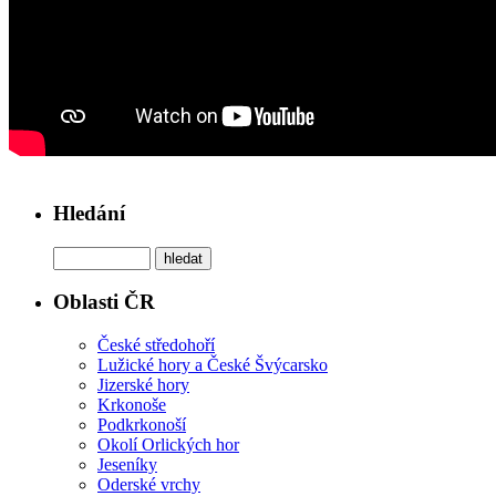
Hledání
Oblasti ČR
České středohoří
Lužické hory a České Švýcarsko
Jizerské hory
Krkonoše
Podkrkonoší
Okolí Orlických hor
Jeseníky
Oderské vrchy