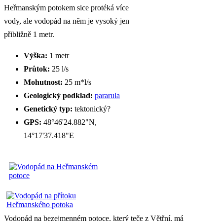
Heřmanským potokem sice protéká více
vody, ale vodopád na něm je vysoký jen
přibližně 1 metr.
Výška:
1 metr
Průtok:
25 l/s
Mohutnost:
25 m*l/s
Geologický podklad:
pararula
Genetický typ:
tektonický?
GPS:
48°46'24.882"N,
14°17'37.418"E
Vodopád na bezejmenném potoce, který teče z Větřní, má