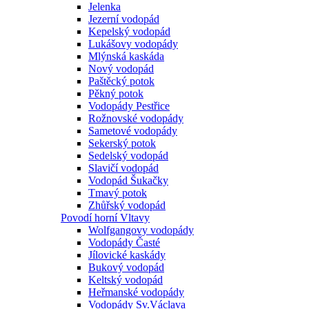
Jelenka
Jezerní vodopád
Kepelský vodopád
Lukášovy vodopády
Mlýnská kaskáda
Nový vodopád
Paštěcký potok
Pěkný potok
Vodopády Pestřice
Rožnovské vodopády
Sametové vodopády
Sekerský potok
Sedelský vodopád
Slavičí vodopád
Vodopád Šukačky
Tmavý potok
Zhůřský vodopád
Povodí horní Vltavy
Wolfgangovy vodopády
Vodopády Časté
Jílovické kaskády
Bukový vodopád
Keltský vodopád
Heřmanské vodopády
Vodopády Sv.Václava