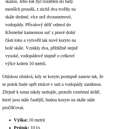
skálou. Jeho tok byl rozdělen do řady
menších proudů, z nichž dva tvořily na
skále drobné, více než dvoumetrové,
vodopády. Přívalový déšť odnesl do
Křemelné kamennou suť z pravé dolní
části toku a vytvořil tak nové koryto na
holé skále. Vznikly dva, přibližně stejně
vysoké, vodopádové stupně o celkové
výšce kolem 10 metrů.
Otázkou zůstává, kdy se koryto postupně zanese tak, že
se potok bude opět ztrácet v suti a vodopády zaniknou.
Zřejmě k tomu nikdy nedojde, protože extrémní deště,
které jsou stále častější, budou koryto na skále stále
pročišťovat.
Výška:
10 metrů
Průtok:
10 l/s