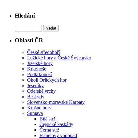
Hledání
Oblasti ČR
České středohoří
Lužické hory a České Švýcarsko
Jizerské hory
Krkonoše
Podkrkonoší
Okolí Orlických hor
Jeseníky
Oderské vrchy
Beskydy
Slovensko-moravské Karpaty
Krušné hory
Šumava
Bílá strž
Cejsické kaskády
Černá strž
Flanelový vodopád