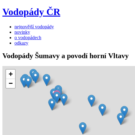
Vodopády ČR
nejnovější vodopády
novinky
o vodopádech
odkazy
Vodopády Šumavy a povodí horní Vltavy
+
−