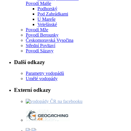
Povodí Malše
Podhorský
Pod Zahrádkami
U Mareše
Velešínské
Povodí Mže
Povodí Berounky
Českomoravská Vysočina
Střední Povltaví
Povodí Sázavy
Další odkazy
Parametry vodopádů
Umělé vodopády
Externí odkazy