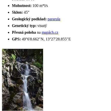
Mohutnost:
100 m*l/s
Sklon:
45°
Geologický podklad:
pararula
Genetický typ:
visutý
Přesná poloha
na
mapách.cz
GPS:
49°6'8.662"N, 13°27'28.855"E