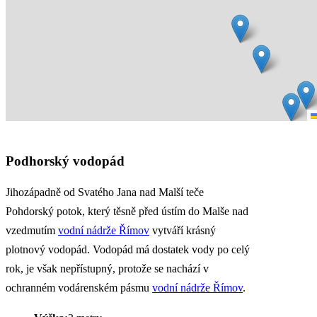
Podhorský vodopád
Jihozápadně od Svatého Jana nad Malší teče
Pohdorský potok, který těsně před ústím do Malše nad
vzedmutím
vodní nádrže Římov
vytváří krásný
plotnový vodopád. Vodopád má dostatek vody po celý
rok, je však nepřístupný, protože se nachází v
ochranném vodárenském pásmu
vodní nádrže Římov
.