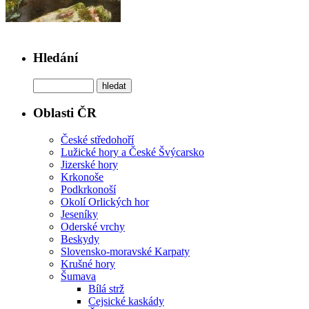
Hledání
Oblasti ČR
České středohoří
Lužické hory a České Švýcarsko
Jizerské hory
Krkonoše
Podkrkonoší
Okolí Orlických hor
Jeseníky
Oderské vrchy
Beskydy
Slovensko-moravské Karpaty
Krušné hory
Šumava
Bílá strž
Cejsické kaskády