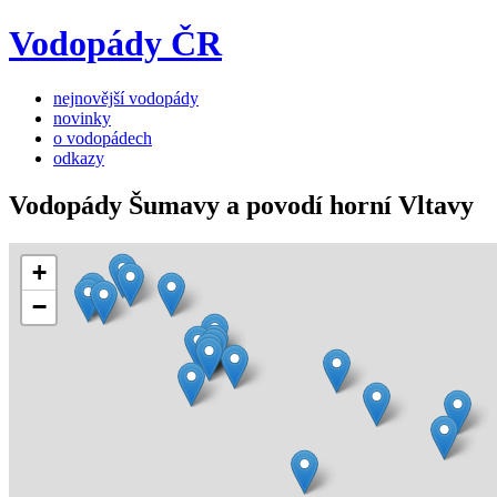
Vodopády ČR
nejnovější vodopády
novinky
o vodopádech
odkazy
Vodopády Šumavy a povodí horní Vltavy
+
−