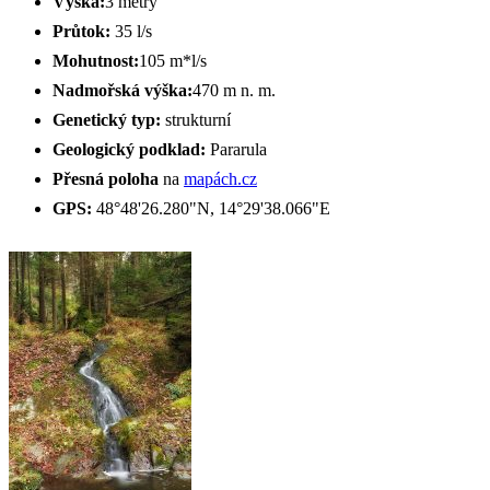
Výška:
3 metry
Průtok:
35 l/s
Mohutnost:
105 m*l/s
Nadmořská výška:
470 m n. m.
Genetický typ:
strukturní
Geologický podklad:
Pararula
Přesná poloha
na
mapách.cz
GPS:
48°48'26.280"N, 14°29'38.066"E