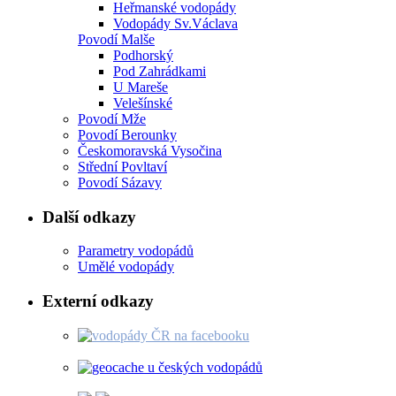
Heřmanské vodopády
Vodopády Sv.Václava
Povodí Malše
Podhorský
Pod Zahrádkami
U Mareše
Velešínské
Povodí Mže
Povodí Berounky
Českomoravská Vysočina
Střední Povltaví
Povodí Sázavy
Další odkazy
Parametry vodopádů
Umělé vodopády
Externí odkazy