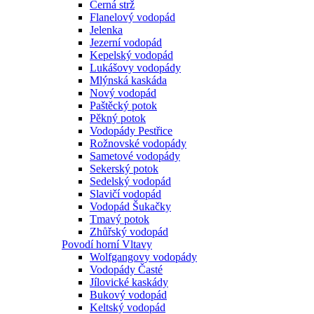
Černá strž
Flanelový vodopád
Jelenka
Jezerní vodopád
Kepelský vodopád
Lukášovy vodopády
Mlýnská kaskáda
Nový vodopád
Paštěcký potok
Pěkný potok
Vodopády Pestřice
Rožnovské vodopády
Sametové vodopády
Sekerský potok
Sedelský vodopád
Slavičí vodopád
Vodopád Šukačky
Tmavý potok
Zhůřský vodopád
Povodí horní Vltavy
Wolfgangovy vodopády
Vodopády Časté
Jílovické kaskády
Bukový vodopád
Keltský vodopád