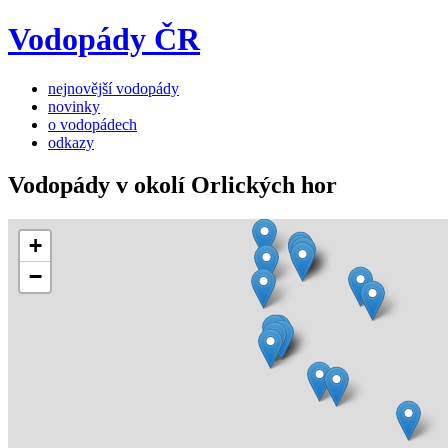
Vodopády ČR
nejnovější vodopády
novinky
o vodopádech
odkazy
Vodopády v okolí Orlických hor
+
−