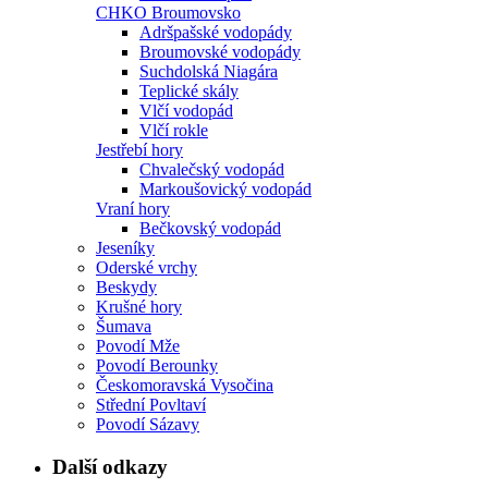
CHKO Broumovsko
Adršpašské vodopády
Broumovské vodopády
Suchdolská Niagára
Teplické skály
Vlčí vodopád
Vlčí rokle
Jestřebí hory
Chvalečský vodopád
Markoušovický vodopád
Vraní hory
Bečkovský vodopád
Jeseníky
Oderské vrchy
Beskydy
Krušné hory
Šumava
Povodí Mže
Povodí Berounky
Českomoravská Vysočina
Střední Povltaví
Povodí Sázavy
Další odkazy