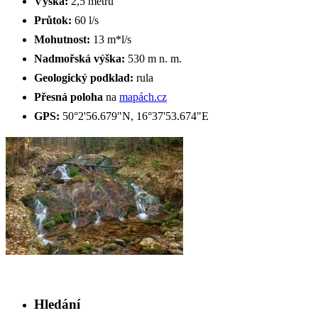
Výška:
2,5 metru
Průtok:
60 l/s
Mohutnost:
13 m*l/s
Nadmořská výška:
530 m n. m.
Geologický podklad:
rula
Přesná poloha
na
mapách.cz
GPS:
50°2'56.679"N, 16°37'53.674"E
Hledání