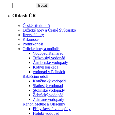
Oblasti ČR
České středohoří
Lužické hory a České Švýcarsko
Jizerské hory
Krkonoše
Podkrkonoší
Orlické hory a podhůří
Vodopád Kamarád
Trčkovský vodopád
Žamberské vodopády
Kobylí kaskáda
vodopád v Pelinách
Babiččino údolí
Končinský vodopád
Slatinský vodopád
Stolínské vodopády
Žebrácký vodopád
Zlámané vodopády
Kaňon Metuje a Olešenky
Přibyslavské vodopády
Holubí vodopád