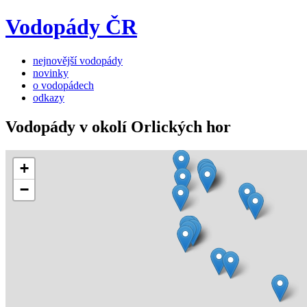
Vodopády ČR
nejnovější vodopády
novinky
o vodopádech
odkazy
Vodopády v okolí Orlických hor
+
−