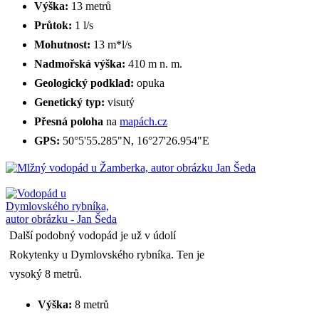
Výška:
13 metrů
Průtok:
1 l/s
Mohutnost:
13 m*l/s
Nadmořská výška:
410 m n. m.
Geologický podklad:
opuka
Genetický typ:
visutý
Přesná poloha
na
mapách.cz
GPS:
50°5'55.285"N, 16°27'26.954"E
Další podobný vodopád je už v údolí
Rokytenky u Dymlovského rybníka. Ten je
vysoký 8 metrů.
Výška:
8 metrů