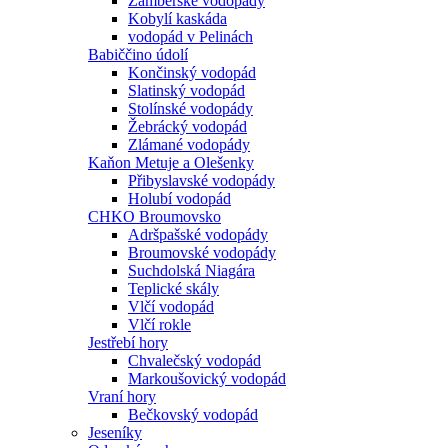
Žamberské vodopády
Kobylí kaskáda
vodopád v Pelinách
Babiččino údolí
Končinský vodopád
Slatinský vodopád
Stolínské vodopády
Žebrácký vodopád
Zlámané vodopády
Kaňon Metuje a Olešenky
Přibyslavské vodopády
Holubí vodopád
CHKO Broumovsko
Adršpašské vodopády
Broumovské vodopády
Suchdolská Niagára
Teplické skály
Vlčí vodopád
Vlčí rokle
Jestřebí hory
Chvalečský vodopád
Markoušovický vodopád
Vraní hory
Bečkovský vodopád
Jeseníky