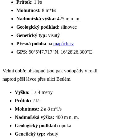
Průtok:
1 l/s
Mohutnost:
8 m*l/s
Nadmořská výška:
425 m n. m.
Geologický podklad:
slínovec
Genetický typ:
visutý
Přesná poloha
na
mapách.cz
GPS:
50°5'47.717"N, 16°28'26.300"E
Velmi dobře přístupné jsou pak vodopády v rokli
naproti pěší lávce přes ulici Betlém.
Výška:
1 a 4 metry
Průtok:
2 l/s
Mohutnost:
2 a 8 m*l/s
Nadmořská výška:
400 m n. m.
Geologický podklad:
opuka
Genetický typ:
visutý