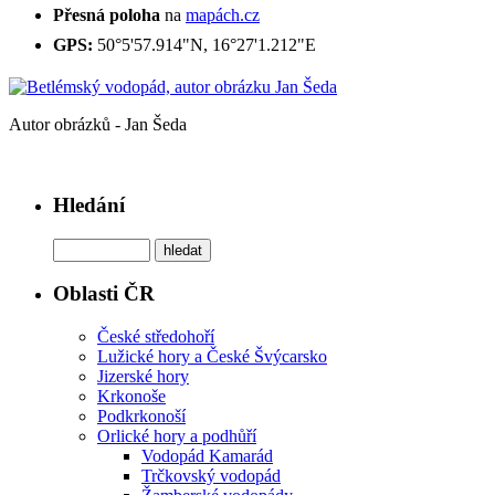
Přesná poloha
na
mapách.cz
GPS:
50°5'57.914"N, 16°27'1.212"E
Autor obrázků - Jan Šeda
Hledání
Oblasti ČR
České středohoří
Lužické hory a České Švýcarsko
Jizerské hory
Krkonoše
Podkrkonoší
Orlické hory a podhůří
Vodopád Kamarád
Trčkovský vodopád