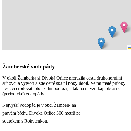
Žamberské vodopády
V okolí Žamberka si Divoká Orlice prorazila cestu druhohorními
slínovci a vytvořila zde ostré skalní boky údolí. Velmi malé přítoky
nestačí erodovat toto skalní podloží, a tak na ní vznikají občasné
(periodické) vodopády.
Nejvyšší vodopád je v obci Žamberk na
pravém břehu Divoké Orlice 300 metrů za
soutokem s Rokytenkou.