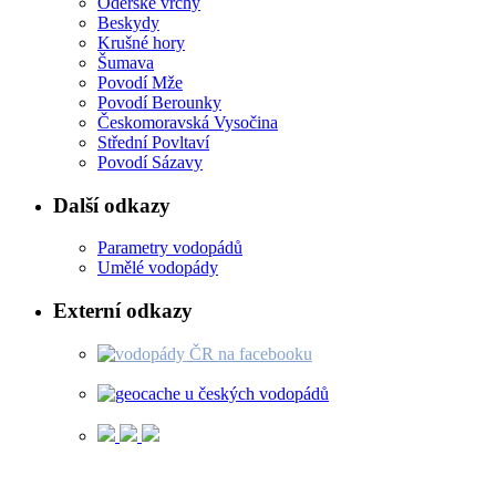
Oderské vrchy
Beskydy
Krušné hory
Šumava
Povodí Mže
Povodí Berounky
Českomoravská Vysočina
Střední Povltaví
Povodí Sázavy
Další odkazy
Parametry vodopádů
Umělé vodopády
Externí odkazy