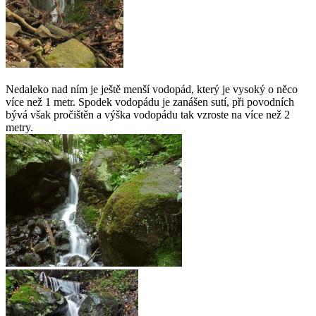
Nedaleko nad ním je ještě menší vodopád, který je vysoký o něco
více než 1 metr. Spodek vodopádu je zanášen sutí, při povodních
bývá však pročištěn a výška vodopádu tak vzroste na více než 2
metry.