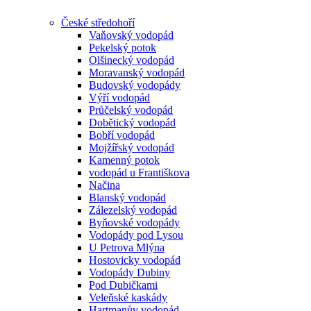
České středohoří
Vaňovský vodopád
Pekelský potok
Olšinecký vodopád
Moravanský vodopád
Budovský vodopády
Výří vodopád
Průčelský vodopád
Dobětický vodopád
Bobří vodopád
Mojžířský vodopád
Kamenný potok
vodopád u Františkova
Načina
Blanský vodopád
Zálezelský vodopád
Byňovské vodopády
Vodopády pod Lysou
U Petrova Mlýna
Hostovicky vodopád
Vodopády Dubiny
Pod Dubičkami
Veleňské kaskády
Hartmanův vodopád