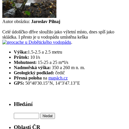
Autor obrázku:
Jaroslav Pilnaj
Celé údolíčko dříve sloužilo jako výletní místo, dnes spíš jako
skládka. I přesto je u vodopádu umístěna keška
.
Výška:
1.5-2.5 a 2.5 metru
Průtok:
10 l/s
Mohutnost:
15-25 a 25 m*l/s
Nadmořská výška:
350 a 260 m n. m.
Geologický podklad:
čedič
Přesná poloha
na
mapách.cz
GPS:
50°40'30.15"N, 14°3'47.13"E
Hledání
Oblasti ČR