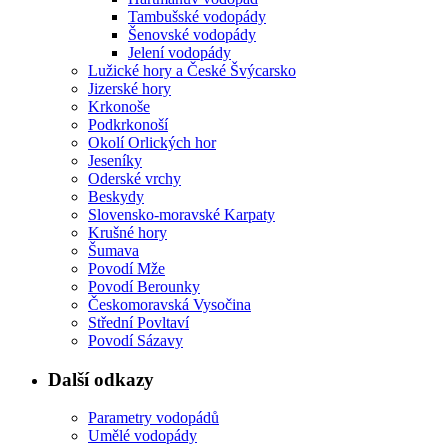
Tambušské vodopády
Šenovské vodopády
Jelení vodopády
Lužické hory a České Švýcarsko
Jizerské hory
Krkonoše
Podkrkonoší
Okolí Orlických hor
Jeseníky
Oderské vrchy
Beskydy
Slovensko-moravské Karpaty
Krušné hory
Šumava
Povodí Mže
Povodí Berounky
Českomoravská Vysočina
Střední Povltaví
Povodí Sázavy
Další odkazy
Parametry vodopádů
Umělé vodopády