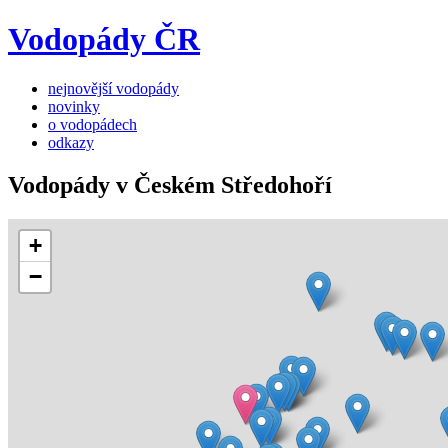
Vodopády ČR
nejnovější vodopády
novinky
o vodopádech
odkazy
Vodopády v Českém Středohoří
+
−