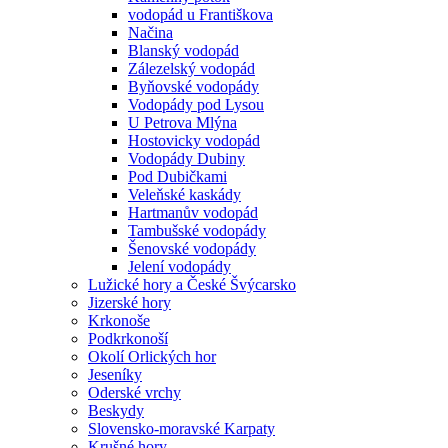
vodopád u Františkova
Načina
Blanský vodopád
Zálezelský vodopád
Byňovské vodopády
Vodopády pod Lysou
U Petrova Mlýna
Hostovicky vodopád
Vodopády Dubiny
Pod Dubičkami
Veleňské kaskády
Hartmanův vodopád
Tambušské vodopády
Šenovské vodopády
Jelení vodopády
Lužické hory a České Švýcarsko
Jizerské hory
Krkonoše
Podkrkonoší
Okolí Orlických hor
Jeseníky
Oderské vrchy
Beskydy
Slovensko-moravské Karpaty
Krušné hory