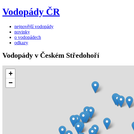
Vodopády ČR
nejnovější vodopády
novinky
o vodopádech
odkazy
Vodopády v Českém Středohoří
+
−