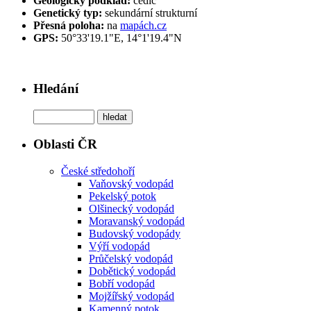
Geologický podklad:
čedič
Genetický typ:
sekundární strukturní
Přesná poloha:
na
mapách.cz
GPS:
50°33'19.1"E, 14°1'19.4"N
Hledání
Oblasti ČR
České středohoří
Vaňovský vodopád
Pekelský potok
Olšinecký vodopád
Moravanský vodopád
Budovský vodopády
Výří vodopád
Průčelský vodopád
Dobětický vodopád
Bobří vodopád
Mojžířský vodopád
Kamenný potok