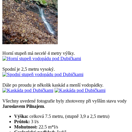
Horní stupeň má necelé 4 metry výšky.
Spodní je 2,5 metru vysoký.
Dále po proudu je několik kaskád a menší vodopádky.
Všechny uvedené fotografie byly zhotoveny při vyšším stavu vody
Jaroslavem Pilnajem
.
Výška:
celková 7.5 metru, (stupně 3,9 a 2,5 metru)
Průtok:
3 l/s
Mohutnost:
22.5 m*l/s