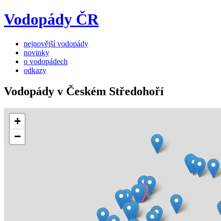
Vodopády ČR
nejnovější vodopády
novinky
o vodopádech
odkazy
Vodopády v Českém Středohoří
+
−