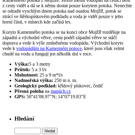
Kamenného potoka z Mojžíře. Horní menší vodopád na čediči není
z cesty vidět a dá se k němu dostat pouze korytem potoka. Nenechte
se odradit vyschlým dnem potoka nad osadou Mojžíř, potok se
ztrácí ve štěrkopískovém podkladu a voda je vidět pouze v jeho
horní části, v místech kde začíná les.
Koryto Kamenného potoka se na konci obce Mojžíř rozděluje na
západní a východní větve, cesta podél západní větve se stáčí
doprava a vede k výše zmíněnému vodopádu. Východní koryto
vede k
vodopádům na Kamenném potoce
, které jsou však velmi
chudé na vodu a fungují jen několik dní v roce.
Výška:
5 a 3 metry
Průtok:
5 a 3 l/s
Mohutnost:
25 a 9 m*l/s
Nadmořská výška:
250 m n. m.
Geologický podklad:
křídový pískovec, čedič
Přesná poloha
na
mapách.cz
GPS:
50°41'08.97"N; 14°07'19.83"E
Hledání