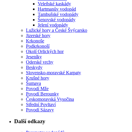
Veleňské kaskády
Hartmanův vodopád
Tambušské vodopády
Šenovské vodopády
Jelení vodopády
Lužické hory a České Švýcarsko
Jizerské hory
Krkonoše
Podkrkonoší
Okolí Orlických hor
Jeseníky
Oderské vrchy
Beskydy
Slovensko-moravské Karpaty
Krušné hory
Šumava
Povodí Mže
Povodí Berounky
Českomoravská Vysočina
Střední Povltaví
Povodí Sázavy
Další odkazy