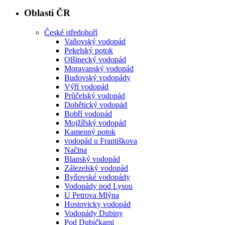
Oblasti ČR
České středohoří
Vaňovský vodopád
Pekelský potok
Olšinecký vodopád
Moravanský vodopád
Budovský vodopády
Výří vodopád
Průčelský vodopád
Dobětický vodopád
Bobří vodopád
Mojžířský vodopád
Kamenný potok
vodopád u Františkova
Načina
Blanský vodopád
Zálezelský vodopád
Byňovské vodopády
Vodopády pod Lysou
U Petrova Mlýna
Hostovicky vodopád
Vodopády Dubiny
Pod Dubičkami