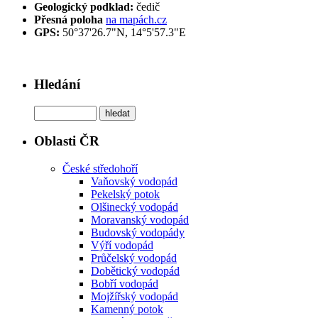
Geologický podklad:
čedič
Přesná poloha
na mapách.cz
GPS:
50°37'26.7"N, 14°5'57.3"E
Hledání
Oblasti ČR
České středohoří
Vaňovský vodopád
Pekelský potok
Olšinecký vodopád
Moravanský vodopád
Budovský vodopády
Výří vodopád
Průčelský vodopád
Dobětický vodopád
Bobří vodopád
Mojžířský vodopád
Kamenný potok