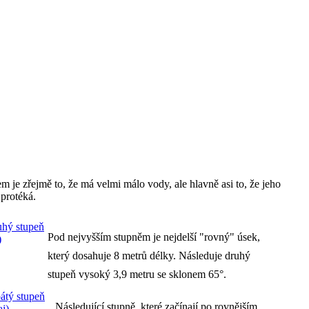
je zřejmě to, že má velmi málo vody, ale hlavně asi to, že jeho
 protéká.
Pod nejvyšším stupněm je nejdelší "rovný" úsek,
který dosahuje 8 metrů délky. Následuje druhý
stupeň vysoký 3,9 metru se sklonem 65°.
Následující stupně, které začínají po rovnějším