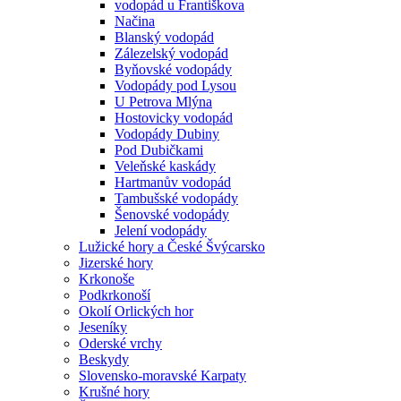
vodopád u Františkova
Načina
Blanský vodopád
Zálezelský vodopád
Byňovské vodopády
Vodopády pod Lysou
U Petrova Mlýna
Hostovicky vodopád
Vodopády Dubiny
Pod Dubičkami
Veleňské kaskády
Hartmanův vodopád
Tambušské vodopády
Šenovské vodopády
Jelení vodopády
Lužické hory a České Švýcarsko
Jizerské hory
Krkonoše
Podkrkonoší
Okolí Orlických hor
Jeseníky
Oderské vrchy
Beskydy
Slovensko-moravské Karpaty
Krušné hory