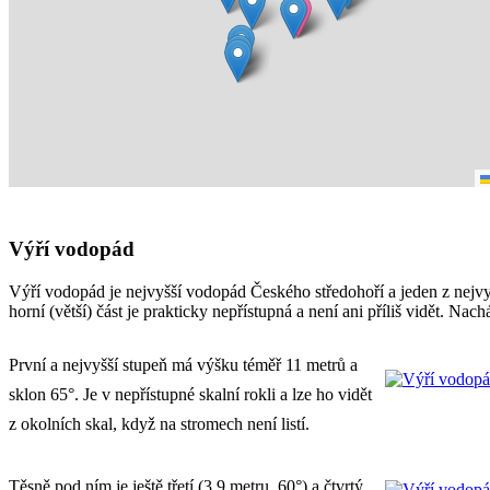
Výří vodopád
Výří vodopád je nejvyšší vodopád Českého středohoří a jeden z nejvy
horní (větší) část je prakticky nepřístupná a není ani příliš vidět. Nac
První a nejvyšší stupeň má výšku téměř 11 metrů a
sklon 65°. Je v nepřístupné skalní rokli a lze ho vidět
z okolních skal, když na stromech není listí.
Těsně pod ním je ještě třetí (3,9 metru, 60°) a čtvrtý