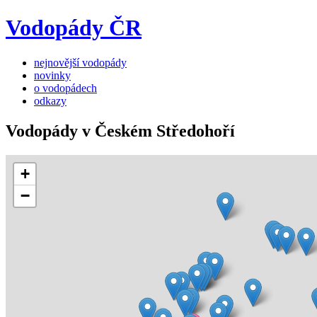
Vodopády ČR
nejnovější vodopády
novinky
o vodopádech
odkazy
Vodopády v Českém Středohoří
+
−