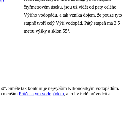
čtyřmetrovém úseku, jsou už vidět od paty celého
Výřího vodopádu, a tak vzniká dojem, že pouze tyto
stupně tvoří celý Výří vodopád. Pátý stupeň má 3,5
metru výšky a sklon 55°.
měř 50°. Směle tak konkuruje nejvyšším Krkonošským vodopádům.
hem menším
Průčelským vodopádem
, a to i v řadě průvodců a