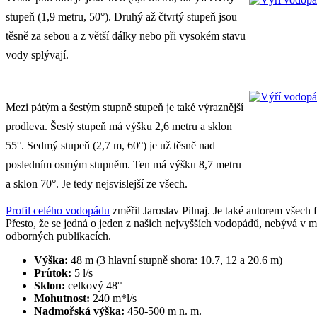
stupeň (1,9 metru, 50°). Druhý až čtvrtý stupeň jsou
těsně za sebou a z větší dálky nebo při vysokém stavu
vody splývají.
Mezi pátým a šestým stupně stupeň je také výraznější
prodleva. Šestý stupeň má výšku 2,6 metru a sklon
55°. Sedmý stupeň (2,7 m, 60°) je už těsně nad
posledním osmým stupněm. Ten má výšku 8,7 metru
a sklon 70°. Je tedy nejsvislejší ze všech.
Profil celého vodopádu
změřil Jaroslav Pilnaj. Je také autorem všec
Přesto, že se jedná o jeden z našich nejvyšších vodopádů, nebývá
odborných publikacích.
Výška:
48 m (3 hlavní stupně shora: 10.7, 12 a 20.6 m)
Průtok:
5 l/s
Sklon:
celkový 48°
Mohutnost:
240 m*l/s
Nadmořská výška:
450-500 m n. m.