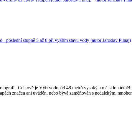
h fotografií. Celkově je Výří vodopád 48 metrů vysoký a má sklon té
 v mapách značen ani uváděn, nebo bývá zaměňován s nedalekým, mno