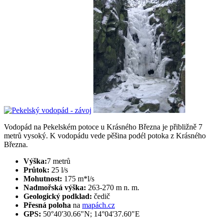
Vodopád na Pekelském potoce u Krásného Března je přibližně 7
metrů vysoký. K vodopádu vede pěšina podél potoka z Krásného
Března.
Výška:
7 metrů
Průtok:
25 l/s
Mohutnost:
175 m*l/s
Nadmořská výška:
263-270 m n. m.
Geologický podklad:
čedič
Přesná poloha
na
mapách.cz
GPS:
50°40'30.66"N; 14°04'37.60"E