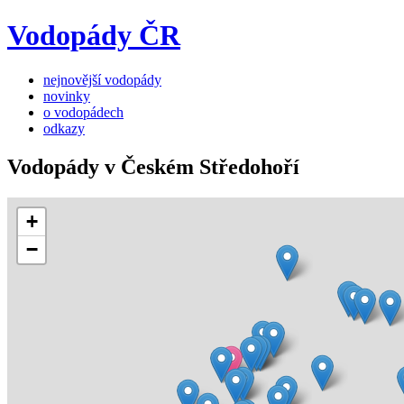
Vodopády ČR
nejnovější vodopády
novinky
o vodopádech
odkazy
Vodopády v Českém Středohoří
+
−