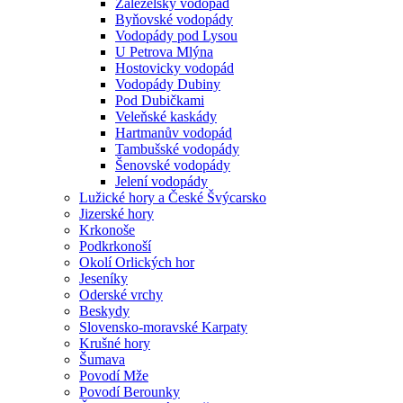
Zálezelský vodopád
Byňovské vodopády
Vodopády pod Lysou
U Petrova Mlýna
Hostovicky vodopád
Vodopády Dubiny
Pod Dubičkami
Veleňské kaskády
Hartmanův vodopád
Tambušské vodopády
Šenovské vodopády
Jelení vodopády
Lužické hory a České Švýcarsko
Jizerské hory
Krkonoše
Podkrkonoší
Okolí Orlických hor
Jeseníky
Oderské vrchy
Beskydy
Slovensko-moravské Karpaty
Krušné hory
Šumava
Povodí Mže
Povodí Berounky