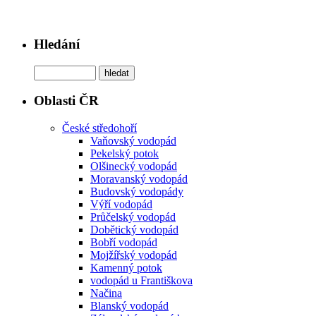
Hledání
Oblasti ČR
České středohoří
Vaňovský vodopád
Pekelský potok
Olšinecký vodopád
Moravanský vodopád
Budovský vodopády
Výří vodopád
Průčelský vodopád
Dobětický vodopád
Bobří vodopád
Mojžířský vodopád
Kamenný potok
vodopád u Františkova
Načina
Blanský vodopád