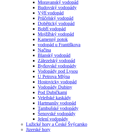
Moravanský vodopád
Budovský vodopády
Výří vodopád
Průčelský vodopád
Dobětický vodopád
Bobří vodopád
Mojžířský vodopád
Kamenný potok
vodopád u Františkova
Načina
Blanský vodopád
Zálezelský vodopád
Byňovské vodopády
Vodopády pod Lysou
U Petrova Mlýna
Hostovicky vodopád
Vodopády Dubiny
Pod Dubičkami
Veleňské kaskády
Hartmanův vodopád
Tambušské vodopády
Šenovské vodopády
Jelení vodopády
Lužické hory a České Švýcarsko
Jizerské hory