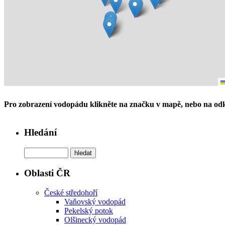
Pro zobrazení vodopádu klikněte na značku v mapě, nebo na odk
Hledání
Oblasti ČR
České středohoří
Vaňovský vodopád
Pekelský potok
Olšinecký vodopád