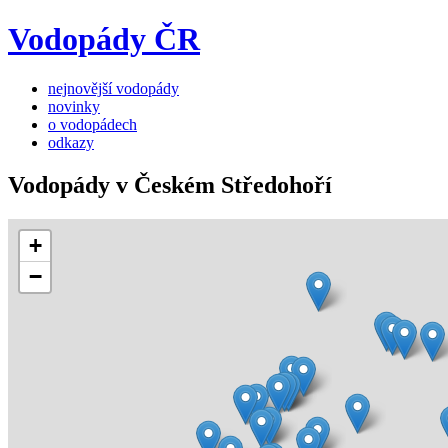
Vodopády ČR
nejnovější vodopády
novinky
o vodopádech
odkazy
Vodopády v Českém Středohoří
+
−