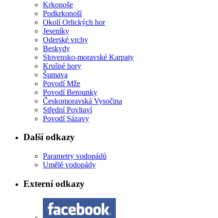
Krkonoše
Podkrkonoší
Okolí Orlických hor
Jeseníky
Oderské vrchy
Beskydy
Slovensko-moravské Karpaty
Krušné hory
Šumava
Povodí Mže
Povodí Berounky
Českomoravská Vysočina
Střední Povltaví
Povodí Sázavy
Další odkazy
Parametry vodopádů
Umělé vodopády
Externí odkazy