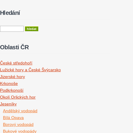
Hledání
Oblasti ČR
České středohoří
Lužické hory a České Švýcarsko
Jizerské hory
Krkonoše
Podkrkonoší
Okolí Orlických hor
Jeseníky
Andělský vodopád
Bílá Opava
Borový vodopád
Bukové vodopády