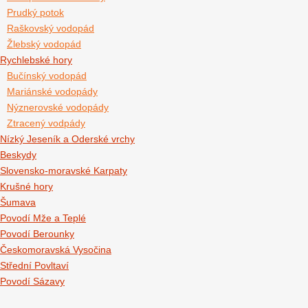
Prudký potok
Raškovský vodopád
Žlebský vodopád
Rychlebské hory
Bučínský vodopád
Mariánské vodopády
Nýznerovské vodopády
Ztracený vodpády
Nízký Jeseník a Oderské vrchy
Beskydy
Slovensko-moravské Karpaty
Krušné hory
Šumava
Povodí Mže a Teplé
Povodí Berounky
Českomoravská Vysočina
Střední Povltaví
Povodí Sázavy