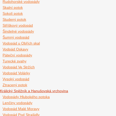
Rudohorské vodopády
Skalní potok
Sokolí potok
Studený potok
Stříškový vodopád
Šindelné vodopády
Šumný vodopád
Vodopád u Obřích skal
Vodpád Oskavy
Páteční vodopády
Turecké svahy
Vodopád Ve Stržích
Vodopád Volárky
Vysoký vodopád
Ztracený potok
Králický Sněžník a Hanušovská vrchovina
Vodopády Hlubokého potoka
Lenčiny vodopády
Vodopád Malé Moravy
Vodopád Pod Strašidly