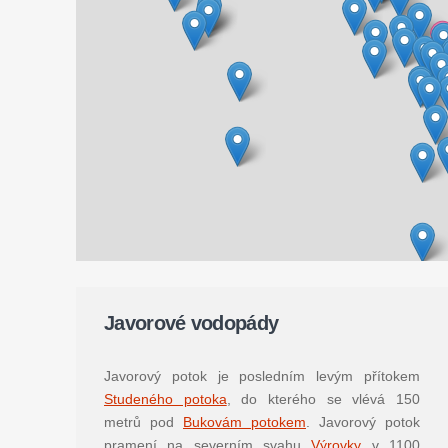
Javorové vodopády
Javorový potok je posledním levým přítokem
Studeného potoka
, do kterého se vlévá 150
metrů pod
Bukovám potokem
. Javorový potok
pramení na severním svahu
Výrovky
v 1100