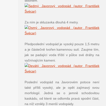
sklonem.
Za ním je skluzavka dlouhá 4 metry.
Předposlední vodopád je vysoký pouze 1,5 metru
a je částečně tvořen kamennou sutí. Zaujme tím,
jak se padající voda tříští v půlce své dráhy na
vyčnívajícím kameni.
Poslední vodopád na Javorovém potoce není
také příliš vysoký, ale je opět zajímavý svou
morfologií. Jedná se o jemně schodovitou
kaskádu, od které se odlomila pravá spodní část,
na níž vznikly 3 menší vodopády.