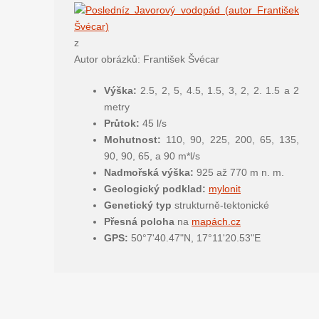
z
Autor obrázků: František Švécar
Výška:
2.5, 2, 5, 4.5, 1.5, 3, 2, 2. 1.5 a 2
metry
Průtok:
45 l/s
Mohutnost:
110, 90, 225, 200, 65, 135,
90, 90, 65, a 90 m*l/s
Nadmořská výška:
925 až 770 m n. m.
Geologický podklad:
mylonit
Genetický typ
strukturně-tektonické
Přesná poloha
na
mapách.cz
GPS:
50°7'40.47"N, 17°11'20.53"E