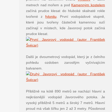
metrech nad mořem a pod
Kamenným kostelem
začíná prudce klesat do hluboké skalnaté rokle
tvořené z
fylonitu
. První vodopádové stupně,
které jsou tvořeny částečně kamennou suťí
začínají v místech, kde Javorový potok začíná
prudce klesat.
Další je dvoumetrový vodopád, který je z čelního
pohledu ozdoben zarostlým vyčnívajícím
balvanem.
Přibližně na kótě 890 metrů se nachází hlavní a
nejkrásnější vodopád Javorového potoka. Je
vysoký přibližně 5 metrů a široký 7 metrů. Hlavní
proud má však šířku jen 2 až 3 metry. Působnost