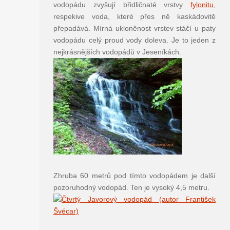
vodopádu zvyšují břidličnaté vrstvy
fylonitu
,
respekive voda, které přes ně kaskádovitě
přepadává. Mírná ukloněnost vrstev stáčí u paty
vodopádu celý proud vody doleva. Je to jeden z
nejkrásnějších vodopádů v Jeseníkách.
Zhruba 60 metrů pod tímto vodopádem je další
pozoruhodný vodopád. Ten je vysoký 4,5 metru.