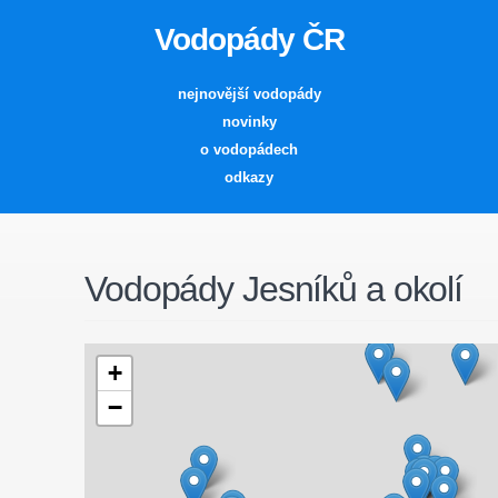
Vodopády ČR
nejnovější vodopády
novinky
o vodopádech
odkazy
Vodopády Jesníků a okolí
+
−