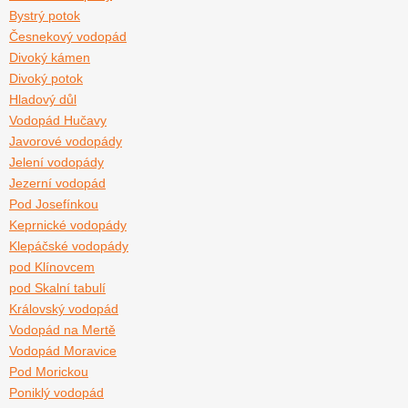
Bystrý potok
Česnekový vodopád
Divoký kámen
Divoký potok
Hladový důl
Vodopád Hučavy
Javorové vodopády
Jelení vodopády
Jezerní vodopád
Pod Josefínkou
Keprnické vodopády
Klepáčské vodopády
pod Klínovcem
pod Skalní tabulí
Královský vodopád
Vodopád na Mertě
Vodopád Moravice
Pod Morickou
Poniklý vodopád