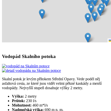
Vodopád Skalního potoka
Skalní potok je levým přítokem Střední Opavy. Vede podél něj
asfaltová cesta, ze které jsou vidět velmi pěkné kaskády a menší
vodopády. Nejvyšší stupeň dosahuje výšky 2 metry.
Výška:
2 metry
Průtok:
230 l/s
Mohutnost:
460 m*l/s
Nadmořská výška:
690 m n. m.