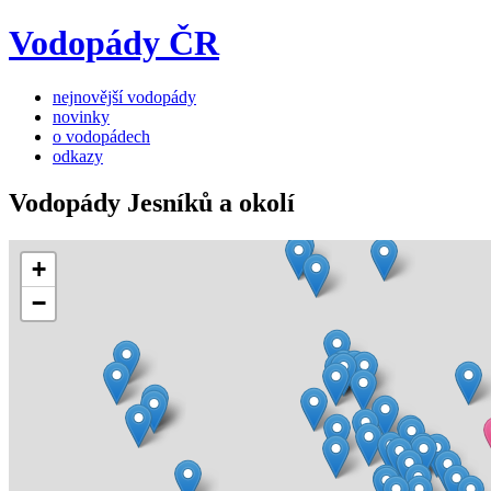
Vodopády ČR
nejnovější vodopády
novinky
o vodopádech
odkazy
Vodopády Jesníků a okolí
+
−