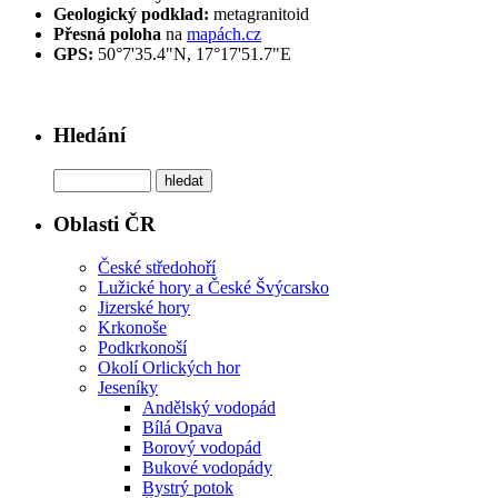
Geologický podklad:
metagranitoid
Přesná poloha
na
mapách.cz
GPS:
50°7'35.4"N, 17°17'51.7"E
Hledání
Oblasti ČR
České středohoří
Lužické hory a České Švýcarsko
Jizerské hory
Krkonoše
Podkrkonoší
Okolí Orlických hor
Jeseníky
Andělský vodopád
Bílá Opava
Borový vodopád
Bukové vodopády
Bystrý potok