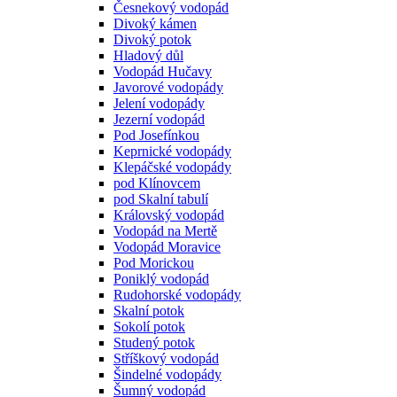
Česnekový vodopád
Divoký kámen
Divoký potok
Hladový důl
Vodopád Hučavy
Javorové vodopády
Jelení vodopády
Jezerní vodopád
Pod Josefínkou
Keprnické vodopády
Klepáčské vodopády
pod Klínovcem
pod Skalní tabulí
Královský vodopád
Vodopád na Mertě
Vodopád Moravice
Pod Morickou
Poniklý vodopád
Rudohorské vodopády
Skalní potok
Sokolí potok
Studený potok
Stříškový vodopád
Šindelné vodopády
Šumný vodopád