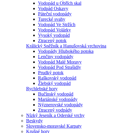
Vodopád u Obřích skal
Vodpád Oskavy
Páteční vodopády
Turecké svahy
Vodopád Ve Stržích
Vodopád Volárky
Vysoký vodopád
Ztracený potok
Králický Sněžník a Hanušovská vrchovina
Vodopády Hlubokého potoka
Lenčiny vodopády
Vodopád Malé Moravy
Vodopád Pod Strašidly
Prudký potok
Raškovský vodopád
Žlebský vodopád
Rychlebské hory
Bučínský vodopád
Mariánské vodopády
Nýznerovské vodopády
Ztracený vodpády
Nízký Jeseník a Oderské vrchy
Beskydy
Slovensko-moravské Karpaty
Krušné hory