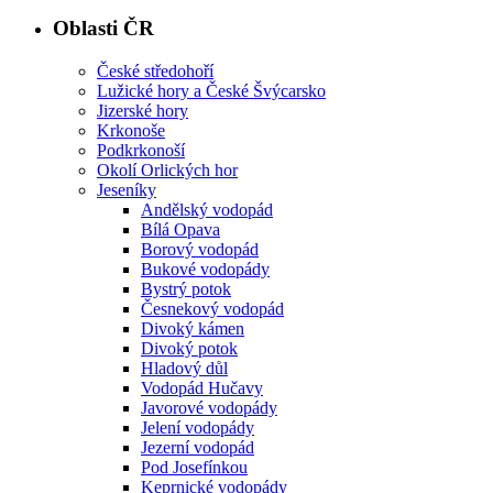
Oblasti ČR
České středohoří
Lužické hory a České Švýcarsko
Jizerské hory
Krkonoše
Podkrkonoší
Okolí Orlických hor
Jeseníky
Andělský vodopád
Bílá Opava
Borový vodopád
Bukové vodopády
Bystrý potok
Česnekový vodopád
Divoký kámen
Divoký potok
Hladový důl
Vodopád Hučavy
Javorové vodopády
Jelení vodopády
Jezerní vodopád
Pod Josefínkou
Keprnické vodopády