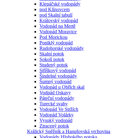
Klepáčské vodopády
pod Klínovcem
pod Skalní tabulí
Královský vodopád
Vodopád na Mertě
Vodopád Moravice
Pod Morickou
Poniklý vodopád
Rudohorské vodopády
Skalní potok
Sokolí potok
Studený potok
Stříškový vodopád
Šindelné vodopády
Šumný vodopád
Vodopád u Obřích skal
Vodpád Oskavy
Páteční vodopády
Turecké svahy
Vodopád Ve Stržích
Vodopád Volárky
Vysoký vodopád
Ztracený potok
Králický Sněžník a Hanušovská vrchovina
Vodopády Hlubokého potoka