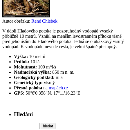
Autor obrázku:
René Chlebek
V údolí Hladového potoka je pozoruhodný vodopád vysoký
přibližně 10 metrů. Vznikl na menším levostranném přítoku těsně
před jeho ústím do Hladového potoka. Jedná se o ukázkový visutý
vodopád. K vodopádu nevede cesta, je velmi špatně přístupný.
Výška:
10 metrů
Průtok:
10 l/s
Mohutnost:
100 m*l/s
Nadmořská výška:
850 m n. m.
Geologický podklad:
rula
Genetický typ:
visutý
Přesná poloha
na
mapách.cz
GPS:
50°6'0.358"N, 17°11'16.23"E
Hledání