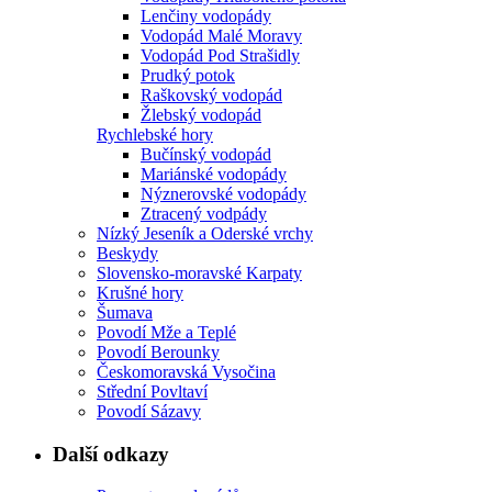
Lenčiny vodopády
Vodopád Malé Moravy
Vodopád Pod Strašidly
Prudký potok
Raškovský vodopád
Žlebský vodopád
Rychlebské hory
Bučínský vodopád
Mariánské vodopády
Nýznerovské vodopády
Ztracený vodpády
Nízký Jeseník a Oderské vrchy
Beskydy
Slovensko-moravské Karpaty
Krušné hory
Šumava
Povodí Mže a Teplé
Povodí Berounky
Českomoravská Vysočina
Střední Povltaví
Povodí Sázavy
Další odkazy