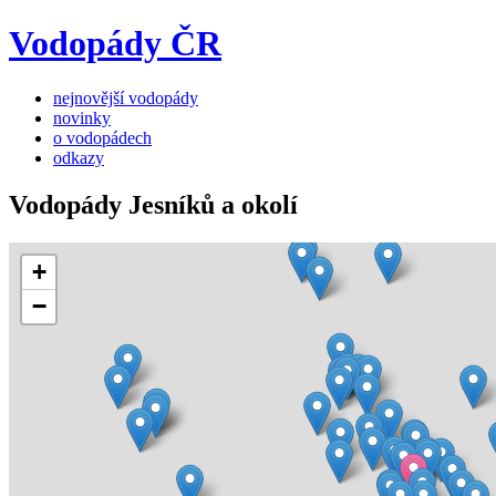
Vodopády ČR
nejnovější vodopády
novinky
o vodopádech
odkazy
Vodopády Jesníků a okolí
+
−