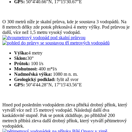
GPS:
50°4'40.66"N, 17°15'30.67"E
O 300 metrů níže je skalní průrva, kde je soustava 3 vodopádů. Na
8 metrech délky zde potok překonává 4 metry výšky. Pod průrvou je
další, více než 1,5 metru vysoký vodopád.
Výška:
4 metry
Sklon:
30°
Průtok:
100 l/s
Mohutnost:
400 m*l/s
Nadmořská výška:
1080 m n. m.
Geologický podklad:
fylit až svor
GPS:
50°4'44.28"N, 17°15'43.56"E
Hned pod posledním vodopádem zleva přitéká drobný přítok, který
vytváří více než 15 metrový vodopád. Následují další dva
kaskádovité stupně. Pak se potok zklidňuje, po přibližně 200
metrech přibírá zleva další drobný přítok, který vytváří pětimetrový
vodopádek.