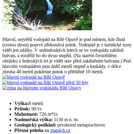
Hlavní, největší vodopád na Bílé Opavě je pod místem, kde žlutá
(cestou shora) poprvé překonává potok. Vodopád je z turistické trasy
vidět jen zdálky. V sedmdesátých letech se ve vodopádu zaklínil
balvan, a rozdělil ho do dvou stupňů. (Na starém černobílém
obrázku z šedesátých let je vidět stav před zaklíněním balvanu.) Pod
hlavním vodopádem jsou další menší stupně a kaskády, v délce
zhruba 40 metrů poklesne potok o přibližně 10 metrů.
Výška:
8 metrů
Průtok:
90 l/s
Mohutnost:
720 m*l/s
Nadmořská výška:
1130 m n. m.
Geologický podklad:
prvohorní metaprachovec
Přesná poloha
na
mapách.cz