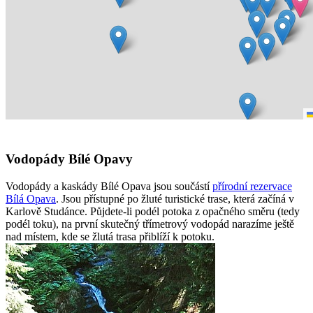
Vodopády Bílé Opavy
Vodopády a kaskády Bílé Opava jsou součástí
přírodní rezervace
Bílá Opava
. Jsou přístupné po žluté turistické trase, která začíná v
Karlově Studánce. Půjdete-li podél potoka z opačného směru (tedy
podél toku), na první skutečný třímetrový vodopád narazíme ještě
nad místem, kde se žlutá trasa přiblíží k potoku.