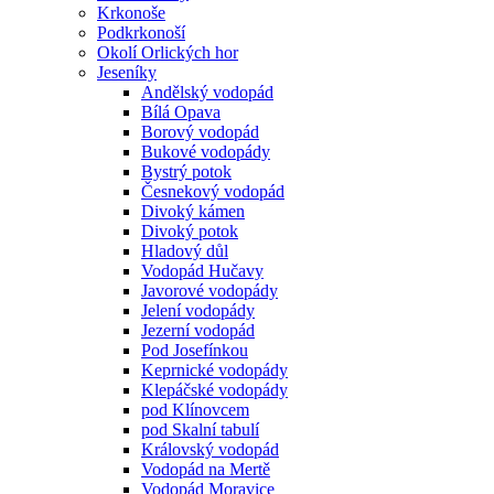
Krkonoše
Podkrkonoší
Okolí Orlických hor
Jeseníky
Andělský vodopád
Bílá Opava
Borový vodopád
Bukové vodopády
Bystrý potok
Česnekový vodopád
Divoký kámen
Divoký potok
Hladový důl
Vodopád Hučavy
Javorové vodopády
Jelení vodopády
Jezerní vodopád
Pod Josefínkou
Keprnické vodopády
Klepáčské vodopády
pod Klínovcem
pod Skalní tabulí
Královský vodopád
Vodopád na Mertě
Vodopád Moravice