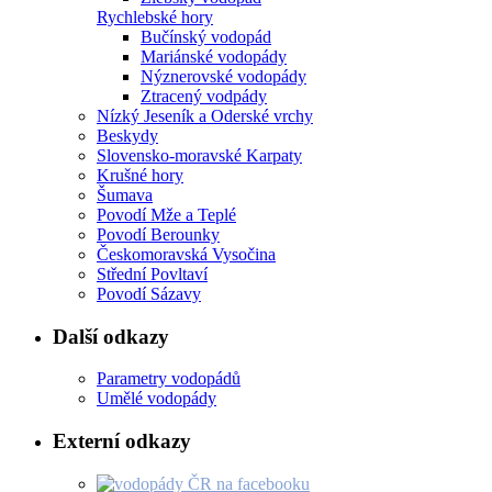
Rychlebské hory
Bučínský vodopád
Mariánské vodopády
Nýznerovské vodopády
Ztracený vodpády
Nízký Jeseník a Oderské vrchy
Beskydy
Slovensko-moravské Karpaty
Krušné hory
Šumava
Povodí Mže a Teplé
Povodí Berounky
Českomoravská Vysočina
Střední Povltaví
Povodí Sázavy
Další odkazy
Parametry vodopádů
Umělé vodopády
Externí odkazy