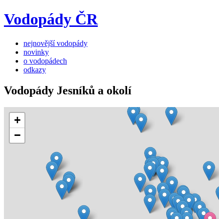
Vodopády ČR
nejnovější vodopády
novinky
o vodopádech
odkazy
Vodopády Jesníků a okolí
+
−