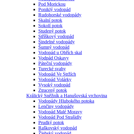
Pod Morickou
Poniklý vodopád
Rudohorské vodopády
Skalní potok
Sokolí potok
Studený potok
Stříškový vodopád
Šindelné vodopády
Šumný vodopád
Vodopád u Obřích skal
Vodpád Oskavy
Páteční vodopády
Turecké svahy
Vodopád Ve Stržích
Vodopád Volárky
Vysoký vodopád
Ztracený potok
Králický Sněžník a Hanušovská vrchovina
Vodopády Hlubokého potoka
Lenčiny vodopády
Vodopád Malé Moravy
Vodopád Pod Strašidly
Prudký potok
Raškovský vodopád
Žlebský vodopád