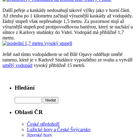
Další peřeje a kaskády nedosahují takové výšky jako v horní části.
Až zhruba po 1 kilometru začínají výraznější kaskády až vodopády,
žádný stupeň však nepřesahuje 1,5 metru. Za pozornost stojí až
výraznější stupeň pod protipovodňovou bariérou, který se nachází u
silnice z Karlovy studánky do Videl. Vodopád má přibližně 1,7
metru.
Ještě nad tímto vodopádkem se od Bílé Opavy odděluje umělé
rameno, které je v Karlově Studánce vypouštěno ze svahu a vytváří
umělý vodopád
vysoký přibližně 15 metrů.
Hledání
Oblasti ČR
České středohoří
Lužické hory a České Švýcarsko
Jizerské hory