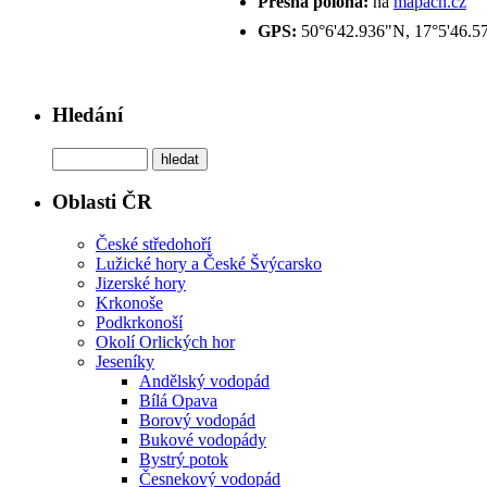
Přesná poloha:
na
mapách.cz
GPS:
50°6'42.936"N, 17°5'46.5
Hledání
Oblasti ČR
České středohoří
Lužické hory a České Švýcarsko
Jizerské hory
Krkonoše
Podkrkonoší
Okolí Orlických hor
Jeseníky
Andělský vodopád
Bílá Opava
Borový vodopád
Bukové vodopády
Bystrý potok
Česnekový vodopád