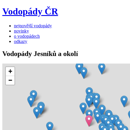
Vodopády ČR
nejnovější vodopády
novinky
o vodopádech
odkazy
Vodopády Jesníků a okolí
+
−