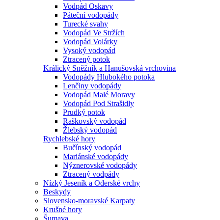
Vodpád Oskavy
Páteční vodopády
Turecké svahy
Vodopád Ve Stržích
Vodopád Volárky
Vysoký vodopád
Ztracený potok
Králický Sněžník a Hanušovská vrchovina
Vodopády Hlubokého potoka
Lenčiny vodopády
Vodopád Malé Moravy
Vodopád Pod Strašidly
Prudký potok
Raškovský vodopád
Žlebský vodopád
Rychlebské hory
Bučínský vodopád
Mariánské vodopády
Nýznerovské vodopády
Ztracený vodpády
Nízký Jeseník a Oderské vrchy
Beskydy
Slovensko-moravské Karpaty
Krušné hory
Šumava