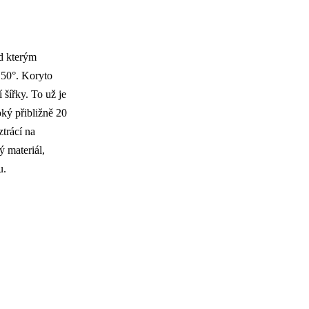
d kterým
e 50°. Koryto
 šířky. To už je
oký přibližně 20
trácí na
ý materiál,
u.