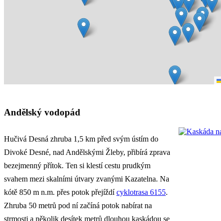
Andělský vodopád
Hučivá Desná zhruba 1,5 km před svým ústím do
Divoké Desné, nad Andělskými Žleby, přibírá zprava
bezejmenný přítok. Ten si klestí cestu prudkým
svahem mezi skalními útvary zvanými Kazatelna. Na
kótě 850 m n.m. přes potok přejíždí
cyklotrasa 6155
.
Zhruba 50 metrů pod ní začíná potok nabírat na
strmosti a několik desítek metrů dlouhou kaskádou se