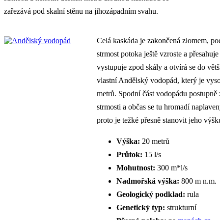
zařezává pod skalní stěnu na jihozápadním svahu.
Celá kaskáda je zakončená zlomem, po
strmost potoka ještě vzroste a přesahuj
vystupuje zpod skály a otvírá se do větší
vlastní Andělský vodopád, který je vys
metrů. Spodní část vodopádu postupně z
strmosti a občas se tu hromadí naplaven
proto je težké přesně stanovit jeho výšk
Výška:
20 metrů
Průtok:
15 l/s
Mohutnost:
300 m*l/s
Nadmořská výška:
800 m n.m.
Geologický podklad:
rula
Genetický typ:
strukturní