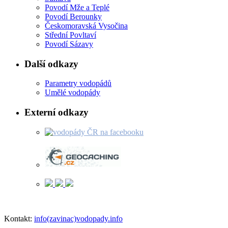
Povodí Mže a Teplé
Povodí Berounky
Českomoravská Vysočina
Střední Povltaví
Povodí Sázavy
Další odkazy
Parametry vodopádů
Umělé vodopády
Externí odkazy
Kontakt:
info(zavinac)vodopady.info