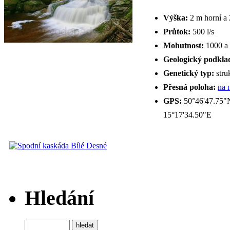
Výška:
2 m horní a 
Průtok:
500 l/s
Mohutnost:
1000 a 
Geologický podkla
Genetický typ:
stru
Přesná poloha:
na 
GPS:
50°46'47.75"
15°17'34.50"E
Hledání