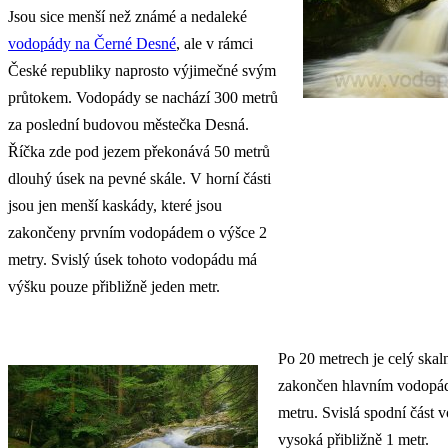
Jsou sice menší než známé a nedaleké
vodopády na Černé Desné
, ale v rámci
České republiky naprosto výjimečné svým
průtokem. Vodopády se nachází 300 metrů
za poslední budovou městečka Desná.
Říčka zde pod jezem překonává 50 metrů
dlouhý úsek na pevné skále. V horní části
jsou jen menší kaskády, které jsou
zakončeny prvním vodopádem o výšce 2
metry. Svislý úsek tohoto vodopádu má
výšku pouze přibližně jeden metr.
Po 20 metrech je celý skal
zakončen hlavním vodopád
metru. Svislá spodní část 
vysoká přibližně 1 metr.