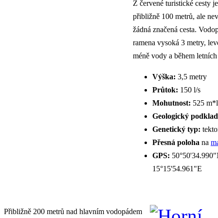
Z červené turistické cesty 
přibližně 100 metrů, ale n
žádná značená cesta. Vodo
ramena vysoká 3 metry, le
méně vody a během letních
Výška:
3,5 metry
Průtok:
150 l/s
Mohutnost:
525 m*l
Geologický podklad
Genetický typ:
tekto
Přesná poloha
na
ma
GPS:
50°50'34.990"
15°15'54.961"E
Přibližně 200 metrů nad hlavním vodopádem