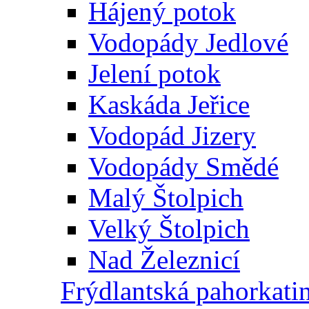
Hájený potok
Vodopády Jedlové
Jelení potok
Kaskáda Jeřice
Vodopád Jizery
Vodopády Smědé
Malý Štolpich
Velký Štolpich
Nad Železnicí
Frýdlantská pahorkati