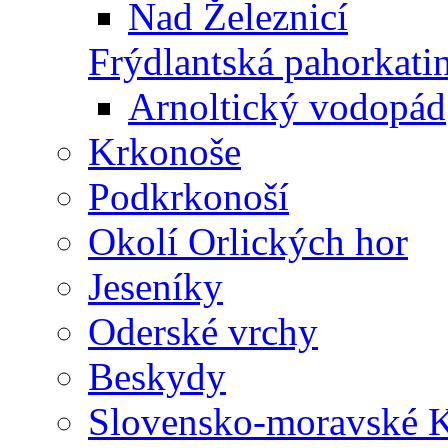
Nad Železnicí
Frýdlantská pahorkati
Arnoltický vodopád
Krkonoše
Podkrkonoší
Okolí Orlických hor
Jeseníky
Oderské vrchy
Beskydy
Slovensko-moravské K