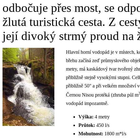
odbočuje přes most, se odpoj
žlutá turistická cesta. Z ce
její divoký strmý proud na 
Hlavní horní vodopád je v místech, 
břehu začíná zeď průmyslového objek
metry, má kaskádový tvar tvořený z
přibližně stejně vysokými stupni. Cel
přibližně 50° a při velkém množství v
Černou Nisou protéká (zhruba půl m
vodopád impozantně.
Výška:
4 metry
Průtok:
450 l/s
Mohutnost:
1800 m*l/s