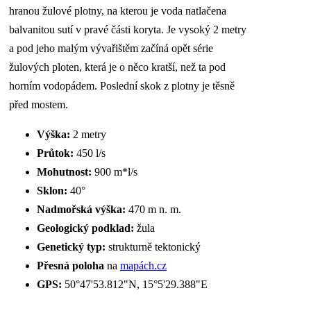
hranou žulové plotny, na kterou je voda natlačena
balvanitou sutí v pravé části koryta. Je vysoký 2 metry
a pod jeho malým vývařištěm začíná opět série
žulových ploten, která je o něco kratší, než ta pod
horním vodopádem. Poslední skok z plotny je těsně
před mostem.
Výška:
2 metry
Průtok:
450 l/s
Mohutnost:
900 m*l/s
Sklon:
40°
Nadmořská výška:
470 m n. m.
Geologický podklad:
žula
Genetický typ:
strukturně tektonický
Přesná poloha
na
mapách.cz
GPS:
50°47'53.812"N, 15°5'29.388"E