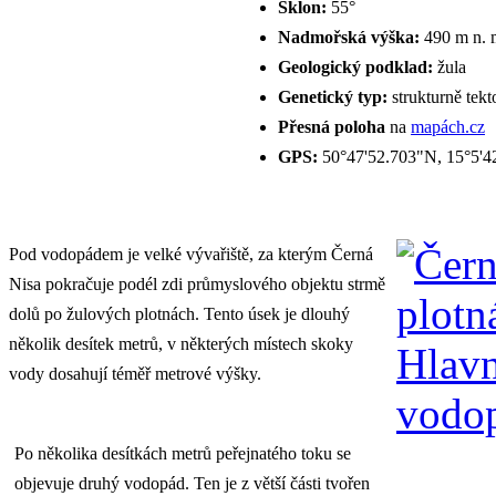
Sklon:
55°
Nadmořská výška:
490 m n. 
Geologický podklad:
žula
Genetický typ:
strukturně tekt
Přesná poloha
na
mapách.cz
GPS:
50°47'52.703"N, 15°5'4
Pod vodopádem je velké vývařiště, za kterým Černá
Nisa pokračuje podél zdi průmyslového objektu strmě
dolů po žulových plotnách. Tento úsek je dlouhý
několik desítek metrů, v některých místech skoky
vody dosahují téměř metrové výšky.
Po několika desítkách metrů peřejnatého toku se
objevuje druhý vodopád. Ten je z větší části tvořen