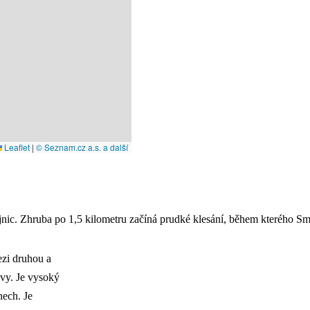
Leaflet
|
© Seznam.cz a.s. a další
jnic. Zhruba po 1,5 kilometru začíná prudké klesání, během kterého S
zi druhou a
avy. Je vysoký
nech. Je