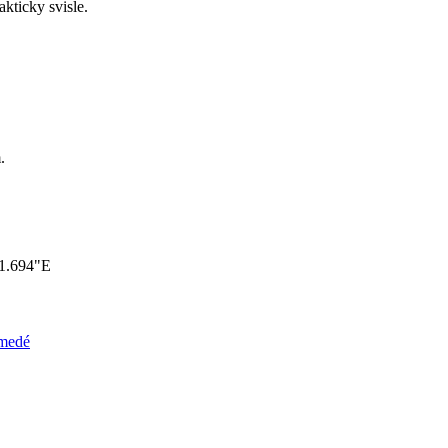
kticky svisle.
.
41.694"E