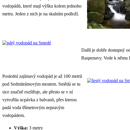
vodopádů, které mají výšku kolem jednoho
metru. Jeden z nich je na skalním podloží.
Další je dobře dostupný od
Raspenavy. Vede k němu le
Poslední zajímavý vodopád je až 100 metrů
pod Sedmitrámovým mostem. Smědá se tu
sice značně rozšiřuje, ale přesto se v ní
vytvořila ucpávka z balvanů, přes kterou
padá voda třímetrovým nepravým
vodopádem.
Výška:
3 metry