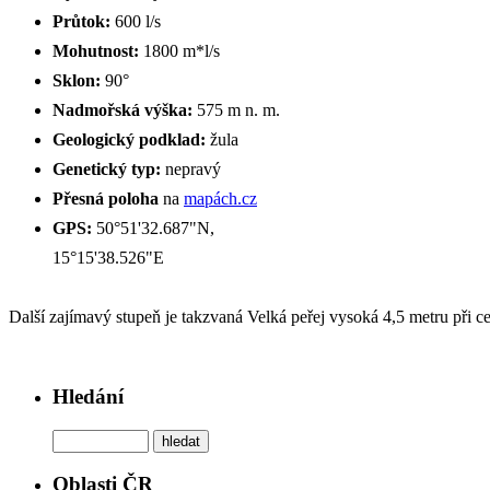
Průtok:
600 l/s
Mohutnost:
1800 m*l/s
Sklon:
90°
Nadmořská výška:
575 m n. m.
Geologický podklad:
žula
Genetický typ:
nepravý
Přesná poloha
na
mapách.cz
GPS:
50°51'32.687"N,
15°15'38.526"E
Další zajímavý stupeň je takzvaná Velká peřej vysoká 4,5 metru při c
Hledání
Oblasti ČR