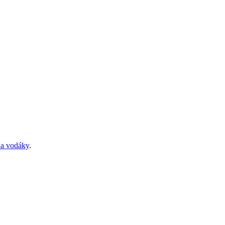
na vodáky
.