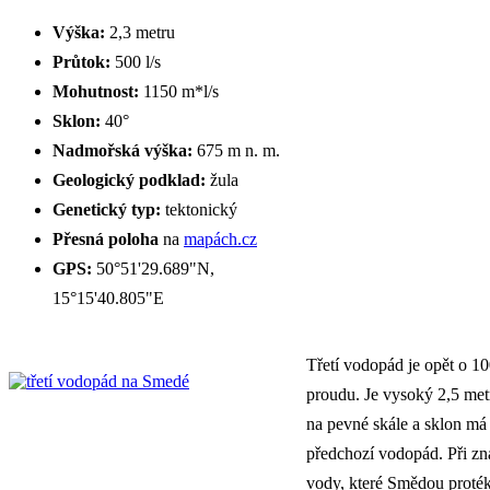
Výška:
2,3 metru
Průtok:
500 l/s
Mohutnost:
1150 m*l/s
Sklon:
40°
Nadmořská výška:
675 m n. m.
Geologický podklad:
žula
Genetický typ:
tektonický
Přesná poloha
na
mapách.cz
GPS:
50°51'29.689"N,
15°15'40.805"E
Třetí vodopád je opět o 1
proudu. Je vysoký 2,5 met
na pevné skále a sklon má 
předchozí vodopád. Při z
vody, které Smědou protéká