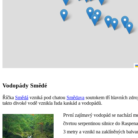
Vodopády Smědé
Říčka
Smědá
vzniká pod chatou
Smědava
soutokem tří hlavních zdro
takto divoké vodě vznikla řada kaskád a vodopádů.
První zajímavý vodopád se nachází me
čtvrtou serpentinou silnice do Raspen
3 metry a vznikl na zaklíněných balva