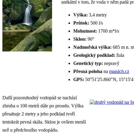
unikátní v tom, že voda v něm padá pra
Výška:
3,4 metry
Průtok:
500 l/s
Mohutnost:
1700 m*l/s
Sklon:
90°
Nadmořská výška:
685 m n. m
Geologický podklad:
žula
Genetický typ:
nepravý
Přesná poloha
na
mapách.cz
GPS:
50°51'25.860"N, 15°15'
Další pozoruhodný vodopád se nachází
zhruba o 100 metrů dále po proudu. Výška
přesahuje 2 metry a jeho podklad tvoří
tentokrát pevná skála. Sklon je ovšem menší
než u předchozího vodopádu.