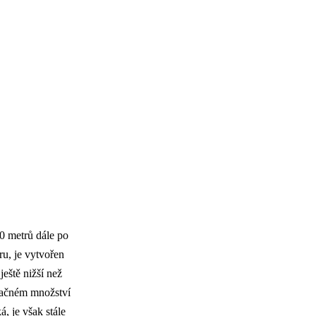
00 metrů dále po
ru, je vytvořen
ještě nižší než
načném množství
, je však stále