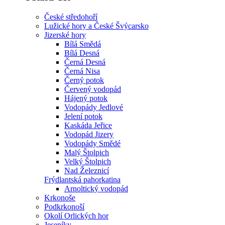
České středohoří
Lužické hory a České Švýcarsko
Jizerské hory
Bílá Smědá
Bílá Desná
Černá Desná
Černá Nisa
Černý potok
Červený vodopád
Hájený potok
Vodopády Jedlové
Jelení potok
Kaskáda Jeřice
Vodopád Jizery
Vodopády Smědé
Malý Štolpich
Velký Štolpich
Nad Železnicí
Frýdlantská pahorkatina
Arnoltický vodopád
Krkonoše
Podkrkonoší
Okolí Orlických hor
Jeseníky