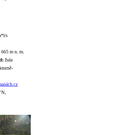
*l/s
665 m n. m.
d:
žula
kturně-
apách.cz
"N,