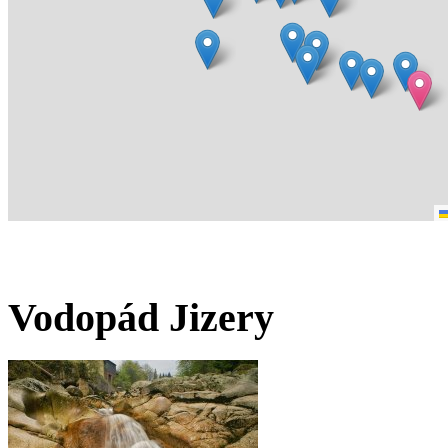
Vodopád Jizery