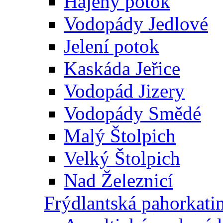
Hájený potok
Vodopády Jedlové
Jelení potok
Kaskáda Jeřice
Vodopád Jizery
Vodopády Smědé
Malý Štolpich
Velký Štolpich
Nad Železnicí
Frýdlantská pahorkati