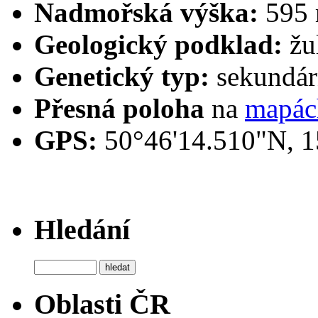
Nadmořská výška:
595 
Geologický podklad:
žu
Genetický typ:
sekundárn
Přesná poloha
na
mapác
GPS:
50°46'14.510"N, 1
Hledání
Oblasti ČR