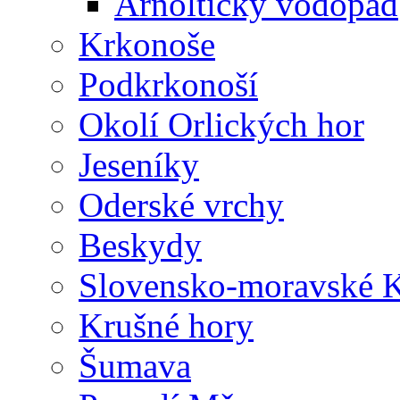
Arnoltický vodopád
Krkonoše
Podkrkonoší
Okolí Orlických hor
Jeseníky
Oderské vrchy
Beskydy
Slovensko-moravské K
Krušné hory
Šumava