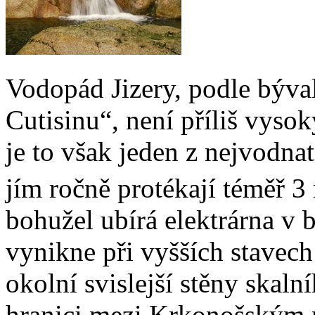
Vodopád Jizery, podle býva
Cutisinu“, není příliš vyso
je to však jeden z nejvodna
jím ročně protékají téměř 3
bohužel ubírá elektrárna v 
vynikne při vyšších stavech
okolní svislejší stěny skaln
hranici mezi Krkonošským