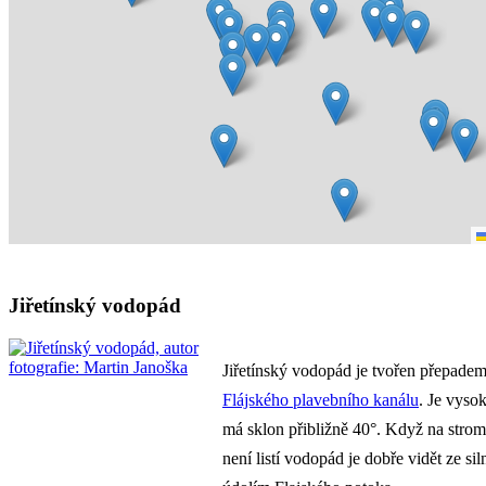
Jiřetínský vodopád
Jiřetínský vodopád je tvořen přepade
Flájského plavebního kanálu
. Je vyso
má sklon přibližně 40°. Když na strom
není listí vodopád je dobře vidět ze sil