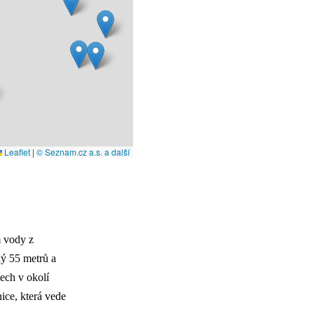
Leaflet
|
© Seznam.cz a.s. a další
m vody z
ký 55 metrů a
ech v okolí
nice, která vede