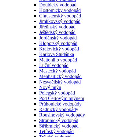
Doubický vodopád
Hostomicky vodopád
Chrastenský vodopád
Jimlíkovský vodopád
Jiřetínský vodopád
Ještědský vodopád
Jordánský vodopád
Klopotský vodopád
Kralovický vodopád
Karlova Studánka
Mattoniho vodopád
Luční vodopád
Mastecký vodopád
Menhartický vodopád
Nesvačilský vodopád
Nový mlýn
Polepský vodopád
Pod Čertovým mlýnem
Průhonické vodopády
Radnický vodopády
Rousínovský vodopády
Stropnický vodopád
Stříbrnický vodopád
Tetínský vodopád
Tršický vodopád