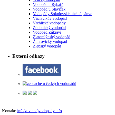
Vodopád u Rybářů
Vodopád u Slaviček
Vodopády Sokolovské uhelné pánve
Václavíkův vodopád
Vrchlické vodopády
Zdobnický vodopád
Vodopád Zákraví
Zlatomlýnský vodopád
Žimrovický vodopád
Žlebský vodopád
Externí odkazy
Kontakt:
info(zavinac)vodopady.info