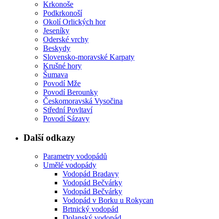
Krkonoše
Podkrkonoší
Okolí Orlických hor
Jeseníky
Oderské vrchy
Beskydy
Slovensko-moravské Karpaty
Krušné hory
Šumava
Povodí Mže
Povodí Berounky
Českomoravská Vysočina
Střední Povltaví
Povodí Sázavy
Další odkazy
Parametry vodopádů
Umělé vodopády
Vodopád Bradavy
Vodopád Bečvárky
Vodopád Bečvárky
Vodopád v Borku u Rokycan
Brtnický vodopád
Dolanský vodopád