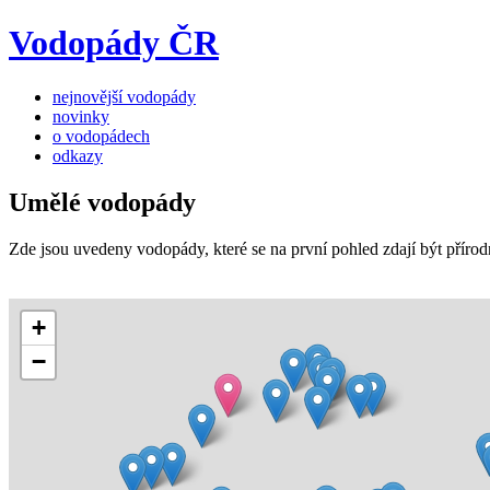
Vodopády ČR
nejnovější vodopády
novinky
o vodopádech
odkazy
Umělé vodopády
Zde jsou uvedeny vodopády, které se na první pohled zdají být příro
+
−