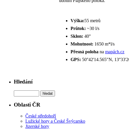
údolím Flajského potoka.
Výška:
55 metrů
Průtok:
~30 l/s
Sklon:
40°
Mohutnost:
1650 m*l/s
Přesná poloha
na
mapách.cz
GPS:
50°42'14.565"N, 13°33'
Hledání
Oblasti ČR
České středohoří
Lužické hory a České Švýcarsko
Jizerské hory