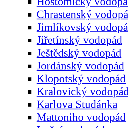
Hostomicky vodop
Chrastenský vodop
Jimlíkovský vodop
Jiřetínský vodopád
Ještědský vodopád
Jordánský vodopád
Klopotský vodopád
Kralovický vodopá
Karlova Studánka
Mattoniho vodopád