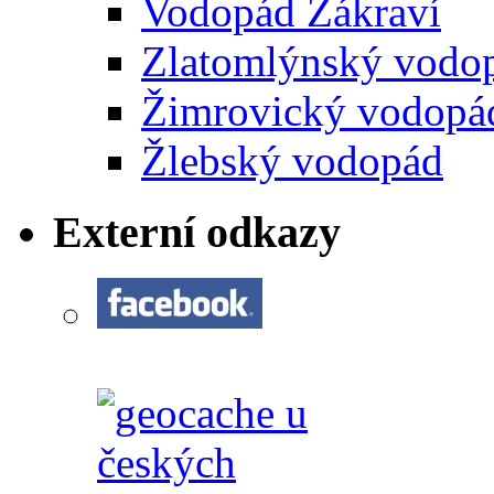
Vodopád Zákraví
Zlatomlýnský vodo
Žimrovický vodopá
Žlebský vodopád
Externí odkazy