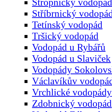
Stropnický vodopá
Stříbrnický vodopá
Tetínský vodopád
Tršický vodopád
Vodopád u Rybářů
Vodopád u Slaviček
Vodopády Sokolovs
Václavíkův vodopá
Vrchlické vodopády
Zdobnický vodopád