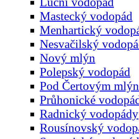
Luční vodopád
Mastecký vodopád
Menhartický vodop
Nesvačilský vodop
Nový mlýn
Polepský vodopád
Pod Čertovým mlý
Průhonické vodopá
Radnický vodopády
Rousínovský vodop