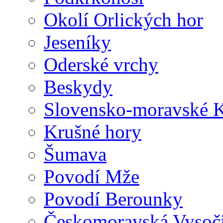
Okolí Orlických hor
Jeseníky
Oderské vrchy
Beskydy
Slovensko-moravské K
Krušné hory
Šumava
Povodí Mže
Povodí Berounky
Českomoravská Vysoč