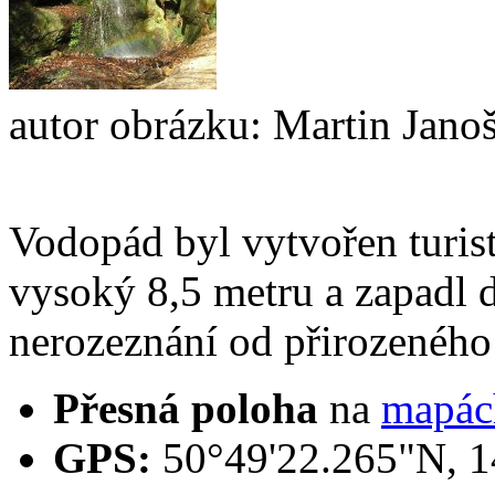
autor obrázku: Martin Jano
Vodopád byl vytvořen turist
vysoký 8,5 metru a zapadl d
nerozeznání od přirozenéh
Přesná poloha
na
mapác
GPS:
50°49'22.265"N, 1