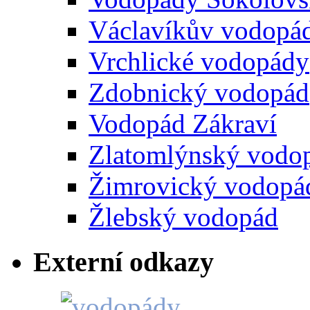
Václavíkův vodopá
Vrchlické vodopády
Zdobnický vodopád
Vodopád Zákraví
Zlatomlýnský vodo
Žimrovický vodopá
Žlebský vodopád
Externí odkazy