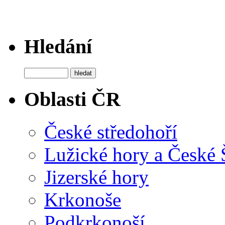
Hledání
Oblasti ČR
České středohoří
Lužické hory a České
Jizerské hory
Krkonoše
Podkrkonoší