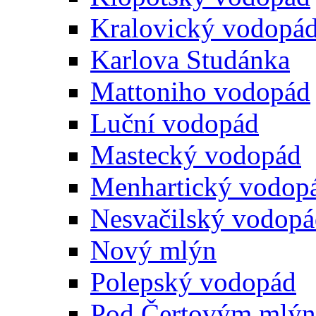
Kralovický vodopá
Karlova Studánka
Mattoniho vodopád
Luční vodopád
Mastecký vodopád
Menhartický vodop
Nesvačilský vodop
Nový mlýn
Polepský vodopád
Pod Čertovým mlý