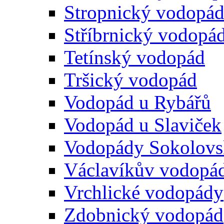
Stropnický vodopá
Stříbrnický vodopá
Tetínský vodopád
Tršický vodopád
Vodopád u Rybářů
Vodopád u Slaviček
Vodopády Sokolovs
Václavíkův vodopá
Vrchlické vodopády
Zdobnický vodopád