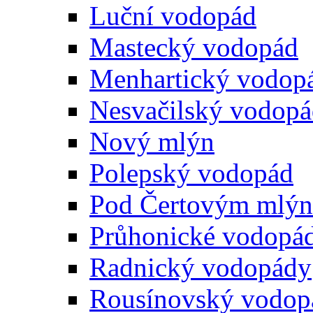
Luční vodopád
Mastecký vodopád
Menhartický vodop
Nesvačilský vodop
Nový mlýn
Polepský vodopád
Pod Čertovým mlý
Průhonické vodopá
Radnický vodopády
Rousínovský vodop