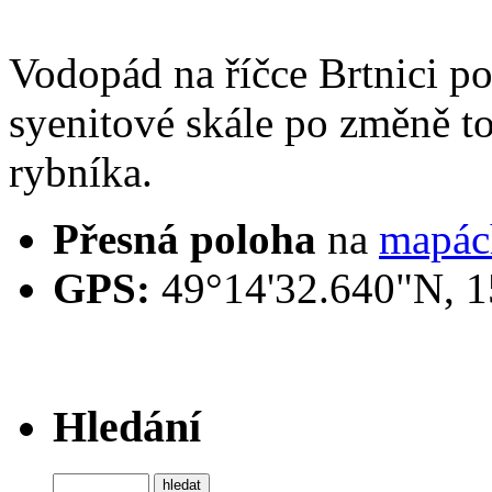
Vodopád na říčce Brtnici p
syenitové skále po změně t
rybníka.
Přesná poloha
na
mapác
GPS:
49°14'32.640"N, 1
Hledání