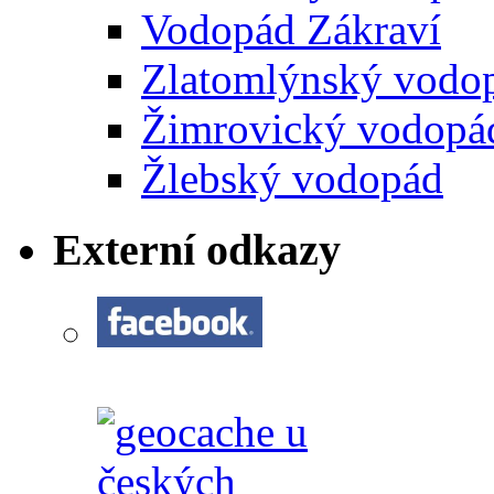
Vodopád Zákraví
Zlatomlýnský vodo
Žimrovický vodopá
Žlebský vodopád
Externí odkazy