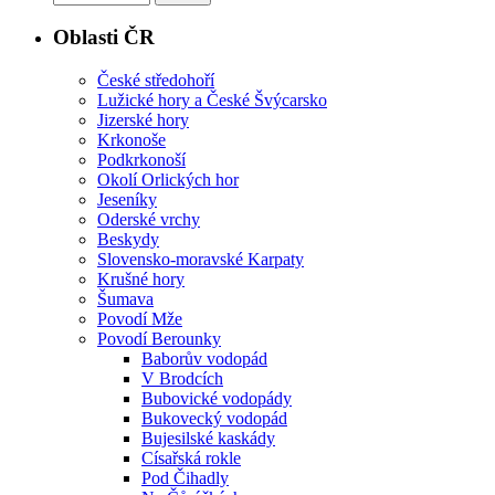
Oblasti ČR
České středohoří
Lužické hory a České Švýcarsko
Jizerské hory
Krkonoše
Podkrkonoší
Okolí Orlických hor
Jeseníky
Oderské vrchy
Beskydy
Slovensko-moravské Karpaty
Krušné hory
Šumava
Povodí Mže
Povodí Berounky
Baborův vodopád
V Brodcích
Bubovické vodopády
Bukovecký vodopád
Bujesilské kaskády
Císařská rokle
Pod Čihadly