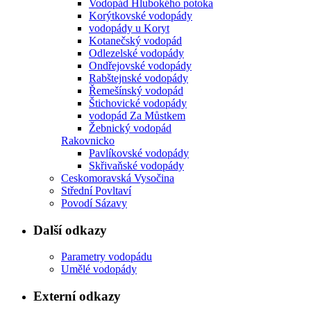
Vodopád Hlubokého potoka
Korýtkovské vodopády
vodopády u Koryt
Kotanečský vodopád
Odlezelské vodopády
Ondřejovské vodopády
Rabštejnské vodopády
Řemešínský vodopád
Štichovické vodopády
vodopád Za Můstkem
Žebnický vodopád
Rakovnicko
Pavlíkovské vodopády
Skřivaňské vodopády
Ceskomoravská Vysočina
Střední Povltaví
Povodí Sázavy
Další odkazy
Parametry vodopádu
Umělé vodopády
Externí odkazy