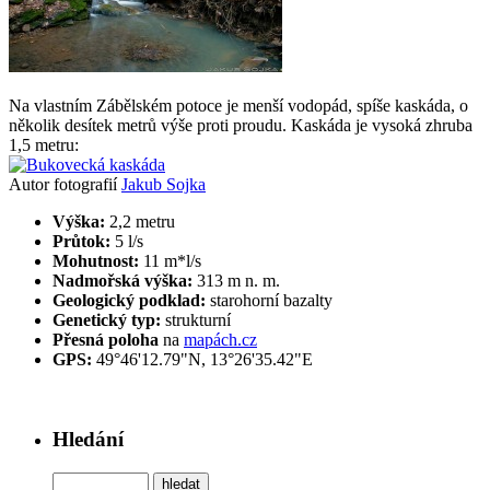
Na vlastním Zábělském potoce je menší vodopád, spíše kaskáda, o
několik desítek metrů výše proti proudu. Kaskáda je vysoká zhruba
1,5 metru:
Autor fotografií
Jakub Sojka
Výška:
2,2 metru
Průtok:
5 l/s
Mohutnost:
11 m*l/s
Nadmořská výška:
313 m n. m.
Geologický podklad:
starohorní bazalty
Genetický typ:
strukturní
Přesná poloha
na
mapách.cz
GPS:
49°46'12.79"N, 13°26'35.42"E
Hledání