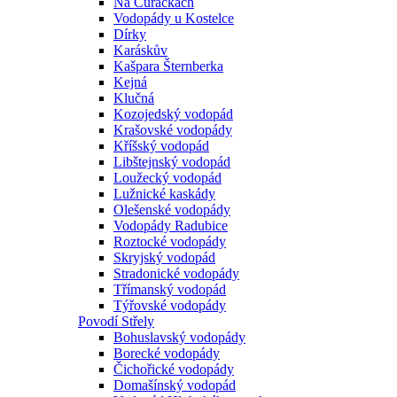
Na Čůráčkách
Vodopády u Kostelce
Dírky
Karáskův
Kašpara Šternberka
Kejná
Klučná
Kozojedský vodopád
Krašovské vodopády
Kříšský vodopád
Libštejnský vodopád
Loužecký vodopád
Lužnické kaskády
Olešenské vodopády
Vodopády Radubice
Roztocké vodopády
Skryjský vodopád
Stradonické vodopády
Třímanský vodopád
Týřovské vodopády
Povodí Střely
Bohuslavský vodopády
Borecké vodopády
Čichořické vodopády
Domašínský vodopád