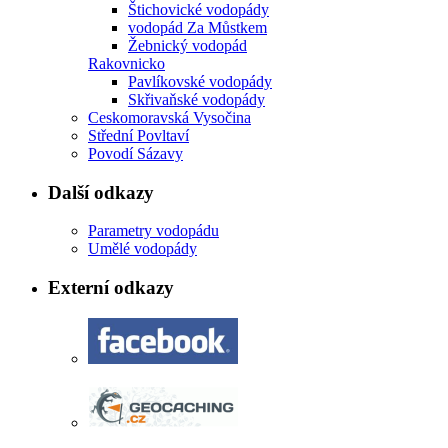
Štichovické vodopády
vodopád Za Můstkem
Žebnický vodopád
Rakovnicko
Pavlíkovské vodopády
Skřivaňské vodopády
Ceskomoravská Vysočina
Střední Povltaví
Povodí Sázavy
Další odkazy
Parametry vodopádu
Umělé vodopády
Externí odkazy