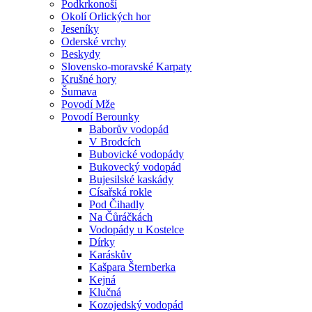
Podkrkonoší
Okolí Orlických hor
Jeseníky
Oderské vrchy
Beskydy
Slovensko-moravské Karpaty
Krušné hory
Šumava
Povodí Mže
Povodí Berounky
Baborův vodopád
V Brodcích
Bubovické vodopády
Bukovecký vodopád
Bujesilské kaskády
Císařská rokle
Pod Čihadly
Na Čůráčkách
Vodopády u Kostelce
Dírky
Karáskův
Kašpara Šternberka
Kejná
Klučná
Kozojedský vodopád