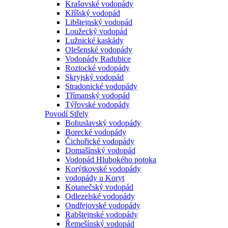
Krašovské vodopády
Kříšský vodopád
Libštejnský vodopád
Loužecký vodopád
Lužnické kaskády
Olešenské vodopády
Vodopády Radubice
Roztocké vodopády
Skryjský vodopád
Stradonické vodopády
Třímanský vodopád
Týřovské vodopády
Povodí Střely
Bohuslavský vodopády
Borecké vodopády
Čichořické vodopády
Domašínský vodopád
Vodopád Hlubokého potoka
Korýtkovské vodopády
vodopády u Koryt
Kotanečský vodopád
Odlezelské vodopády
Ondřejovské vodopády
Rabštejnské vodopády
Řemešínský vodopád