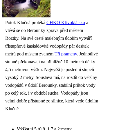
Potok Klučná protéká
CHKO Křivoklátsko
a
vlévá se do Berounky zprava před městem
Roztky. Na své cestě malebným údolím vytváří
třístupňové kaskádovité vodopády pár desítek
metrů pod místem zvaném
Tři prameny
. Jednotlivé
stupně překonávají na přibližně 10 metrech délky
4,5 metrovou výšku. Nejvyšší je poslední stupeň
vysoký 2 metry. Soustava má, na rozdíl do většiny
vodopádů v údolí Berounky, stabilní průtok vody
po celý rok, i v období sucha. Vodopády jsou
velmi dobře přístupné ze silnice, která vede údolím
Klučné.
Výška:
4.5 (0.8, 1.7 a 2)metry