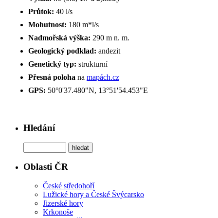
Průtok:
40 l/s
Mohutnost:
180 m*l/s
Nadmořská výška:
290 m n. m.
Geologický podklad:
andezit
Genetický typ:
strukturní
Přesná poloha
na
mapách.cz
GPS:
50°0'37.480"N, 13°51'54.453"E
Hledání
Oblasti ČR
České středohoří
Lužické hory a České Švýcarsko
Jizerské hory
Krkonoše