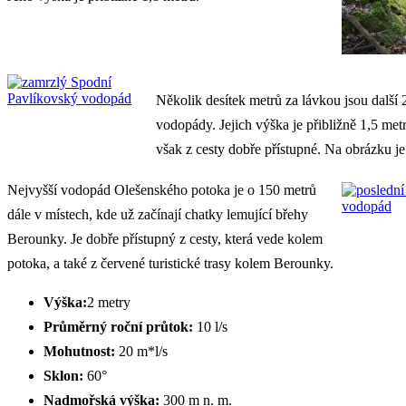
Několik desítek metrů za lávkou jsou další 
vodopády. Jejich výška je přibližně 1,5 met
však z cesty dobře přístupné. Na obrázku je
Nejvyšší vodopád Olešenského potoka je o 150 metrů
dále v místech, kde už začínají chatky lemující břehy
Berounky. Je dobře přístupný z cesty, která vede kolem
potoka, a také z červené turistické trasy kolem Berounky.
Výška:
2 metry
Průměrný roční průtok:
10 l/s
Mohutnost:
20 m*l/s
Sklon:
60°
Nadmořská výška:
300 m n. m.