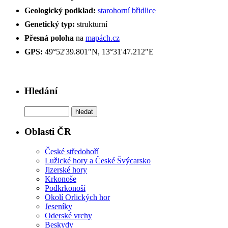
Geologický podklad:
starohorní břidlice
Genetický typ:
strukturní
Přesná poloha
na
mapách.cz
GPS:
49°52'39.801"N, 13°31'47.212"E
Hledání
Oblasti ČR
České středohoří
Lužické hory a České Švýcarsko
Jizerské hory
Krkonoše
Podkrkonoší
Okolí Orlických hor
Jeseníky
Oderské vrchy
Beskydy