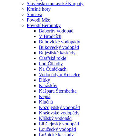
Slovensko-moravské Karpaty
Krušné hory
Šumava
Povodí Mže
Povodí Berounky
Baborův vodopád
V Brodcích
Bubovické vodopády
Bukovecký vodopád
Bujesilské kaskády
Císařská rokle
Pod Čihadly
Na Čůráčkách
Vodopády u Kostelce
Dírky
Karáskův
Kašpara Šternberka
Kejná
Klučná
Kozojedský vodopád
Krašovské vodopády
Kříšský vodopád
Libštejnský vodopád
Loužecký vodopád
Lužnické kaskády