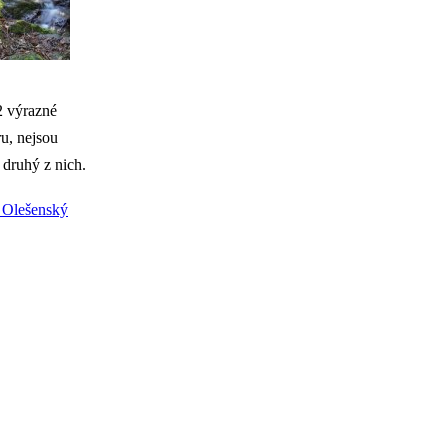
2 výrazné
ru, nejsou
 druhý z nich.