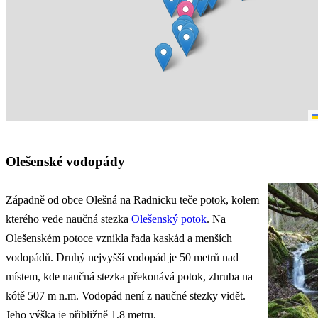
Olešenské vodopády
Západně od obce Olešná na Radnicku teče potok, kolem
kterého vede naučná stezka
Olešenský potok
. Na
Olešenském potoce vznikla řada kaskád a menších
vodopádů. Druhý nejvyšší vodopád je 50 metrů nad
místem, kde naučná stezka překonává potok, zhruba na
kótě 507 m n.m. Vodopád není z naučné stezky vidět.
Jeho výška je přibližně 1,8 metru.