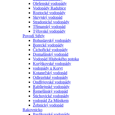
Olešenské vodopády
Vodopády Radubice
Roztocké vodopády
Skryjský vodopád
Stradonické vodopády
Třímanský vodopád
Týřovské vodopády
Povodí Střely
Bohuslavský vodopády
Borecké vodopády
Čichořické vodopády
Domašínský vodopád
Vodopád Hlubokého potoka
Korýtkovské vodopády
vodopády u Koryt
Kotanečský vodopád
Odlezelské vodopády
Ondřejovské vodopády
Rabštejnské vodopády
Řemešínský vodopád
Štichovické vodopády
vodopád Za Můstkem
Žebnický vodopád
Rakovnicko
Pavlíkovské vodopády